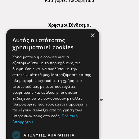
Κατηγορίες Αλφαβητικά
Χρήσιμοι Σύνδεσμοι
×
Χάρτης
Αυτός ο ιστότοπος
Χρήσιμα Τηλέφωνα
χρησιμοποιεί cookies
Εφημερεύοντα Φαρμακεία
Χρησιμοποιούμε cookies για να
εξατομικεύσουμε το περιεχόμενο, τις
διαφημίσεις και να αναλύσουμε την
επισκεψιμότητά μας. Μοιραζόμαστε επίσης
Απόρρητο
πληροφορίες σχετικά με τη χρήση του
ιστότοπού μας με τους συνεργάτες
Όροι Χρήσης
διαφήμισης και ανάλυσης, οι οποίοι
ενδέχεται να τις συνδυάσουν με άλλες
Πολιτική προστασίας δεδομένων
πληροφορίες που τους έχετε παράσχει ή
Findhere
που έχουν συλλέξει από τη χρήση των
υπηρεσιών τους από εσάς.
Πολιτική
Απορρήτου
Social Media
ΑΠΟΛΎΤΩΣ ΑΠΑΡΑΊΤΗΤΑ