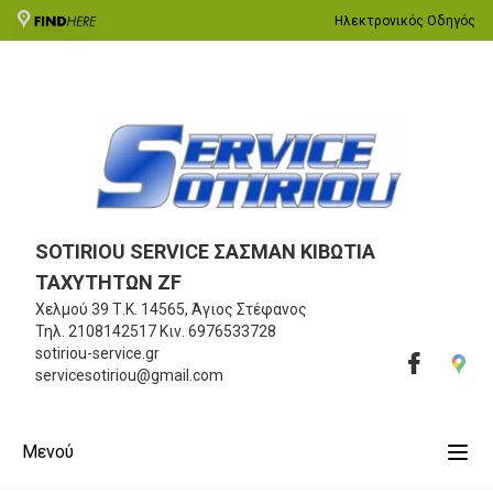
Ηλεκτρονικός Οδηγός
SOTIRIOU SERVICE ΣΑΣΜΑΝ ΚΙΒΩΤΙΑ
ΤΑΧΥΤΗΤΩΝ ZF
Χελμού 39
Τ.Κ. 14565, Άγιος Στέφανος
Τηλ.
2108142517
Κιν.
6976533728
sotiriou-service.gr
servicesotiriou@gmail.com
Μενού