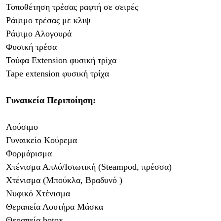
Τοποθέτηση τρέσας ραφτή σε σειρές
Ράψιμο τρέσας με κλιψ
Ράψιμο Αλογουρά
Φυσική τρέσα
Τούφα
Extension
φυσική τρίχα
Tape extension
φυσική τρίχα
Γυναικεία Περιποίηση:
Λούσιμο
Γυναικείο Κούρεμα
Φορμάρισμα
Χτένισμα Απλό/Ισιωτική (
Steampod
, πρέσσα)
Χτένισμα (Μπούκλα,
Βραδυνό )
Νυφικό Χτένισμα
Θεραπεία Λουτήρα Μάσκα
Θεραπεία
botox