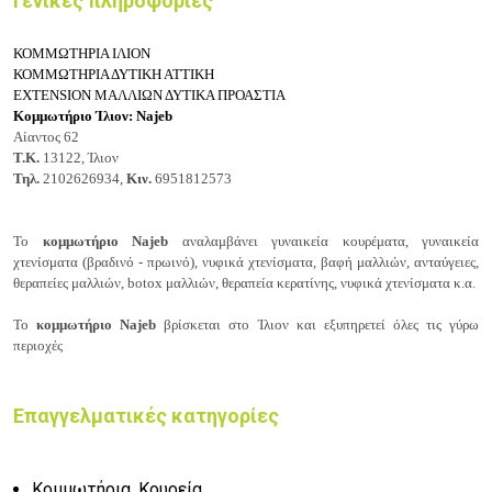
Γενικές πληροφορίες
ΚΟΜΜΩΤΗΡΙΑ ΙΛΙΟΝ
ΚΟΜΜΩΤΗΡΙΑ ΔΥΤΙΚΗ ΑΤΤΙΚΗ
EXTENSION ΜΑΛΛΙΩΝ ΔΥΤΙΚΑ ΠΡΟΑΣΤΙΑ
Κομμωτήριο Ίλιον: Najeb
Αίαντος 62
Τ.Κ.
13122, Ίλιον
Τηλ.
2102626934,
Κιν.
6951812573
Το
κομμωτήριο Najeb
αναλαμβάνει γυναικεία κουρέματα, γυναικεία
χ
τενίσματα (βραδινό - πρωινό), ν
υφικά χτενίσματα, β
αφή μαλλιών, α
νταύγειες,
θ
εραπείες μαλλιών, b
otox μαλλιών, θ
εραπεία κερατίνης, ν
υφικά χτενίσματα κ.α.
Το
κομμωτήριο Najeb
βρίσκεται στο Ίλιον και εξυπηρετεί όλες τις γύρω
περιοχές
Επαγγελματικές κατηγορίες
Κομμωτήρια, Κουρεία