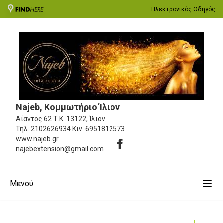
Ηλεκτρονικός Οδηγός
Najeb, Κομμωτήριο Ίλιον
Αίαντος 62
Τ.Κ. 13122, Ίλιον
Τηλ.
2102626934
Κιν.
6951812573
www.najeb.gr
najebextension@gmail.com
Μενού