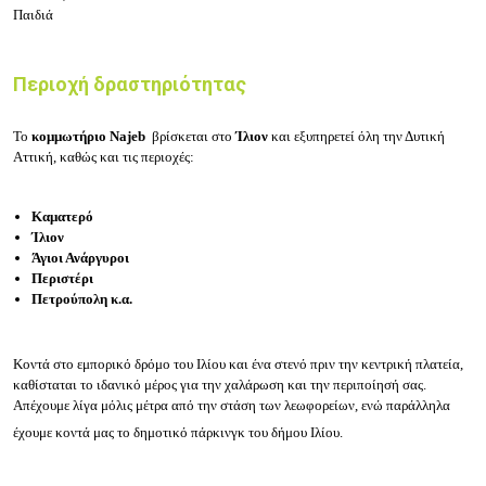
Παιδιά
Περιοχή δραστηριότητας
Το
κομμωτήριο Najeb
βρίσκεται στο
Ίλιον
και εξυπηρετεί όλη την Δυτική
Αττική, καθώς και τις περιοχές:
Καματερό
Ίλιον
Άγιοι Ανάργυροι
Περιστέρι
Πετρούπολη κ.α.
Κοντά στο εμπορικό δρόμο του Ιλίου και ένα στενό πριν την κεντρική
πλατεία,
καθίσταται το ιδανικό μέρος για την χαλάρωση και την περιποίησή σας.
Απέχουμε λίγα μόλις μέτρα από την στάση των λεωφορείων, ενώ παράλληλα
έχουμε κοντά μας το δημοτικό πάρκινγκ του δήμου Ιλίου.