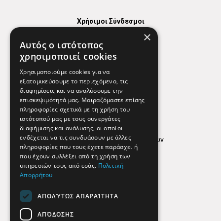
Χρήσιμοι Σύνδεσμοι
×
Χάρτης
Αυτός ο ιστότοπος
Χρήσιμα Τηλέφωνα
χρησιμοποιεί cookies
Εφημερεύοντα Φαρμακεία
Χρησιμοποιούμε cookies για να
εξατομικεύσουμε το περιεχόμενο, τις
διαφημίσεις και να αναλύσουμε την
επισκεψιμότητά μας. Μοιραζόμαστε επίσης
Απόρρητο
πληροφορίες σχετικά με τη χρήση του
ιστότοπού μας με τους συνεργάτες
Όροι Χρήσης
διαφήμισης και ανάλυσης, οι οποίοι
ενδέχεται να τις συνδυάσουν με άλλες
Πολιτική προστασίας δεδομένων
πληροφορίες που τους έχετε παράσχει ή
Findhere
που έχουν συλλέξει από τη χρήση των
υπηρεσιών τους από εσάς.
Πολιτική
Απορρήτου
Social Media
ΑΠΟΛΎΤΩΣ ΑΠΑΡΑΊΤΗΤΑ
ΑΠΌΔΟΣΗΣ