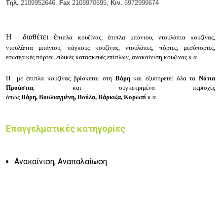
Τηλ.
2109952646,
Fax
2108970695,
Κιν.
6972999674
Η
διαθέτει έ
πιπλα κουζίνας, έ
πιπλα μπάνιου, ν
τουλάπια κουζίνας,
ν
τουλάπια μπάνιου, π
άγκους κουζίνας, ν
τουλάπες, π
όρτες, μεσόπορτες,
ε
σωτερικές πόρτες, ε
ιδικές κατασκευές επίπλων, α
νακαίνιση κουζίνας κ.α.
Η με έπιπλα κουζίνας βρίσκεται στη
Βάρη
και εξυπηρετεί όλα τα
Νότια
Προάστια
, και συγκεκριμένα περιοχές
όπως
Βάρη,
Βουλιαγμένη,
Βούλα,
Βάρκιζα,
Κορωπί
κ.α.
Επαγγελματικές κατηγορίες
Ανακαίνιση, Αναπαλαίωση