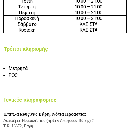
Τρίτη
1
0:00 –
2
1:00
Τετάρτη
1
0:00 –
2
1:00
Πέμπτη
1
0:00 –
2
1:00
Παρασκευή
1
0:00 –
2
1:00
Σάββατο
ΚΛΕΙΣΤΑ
Κυριακή
ΚΛΕΙΣΤΑ
Τρόποι πληρωμής
Μετρητά
POS
Γενικές πληροφορίες
Έπιπλα κουζίνας Βάρη, Νότια Προάστια:
Λεωφόρος Νυμφολήπτου (πρώην Λεωφόρος Βάρης) 2
Τ.Κ.
16672, Βάρη