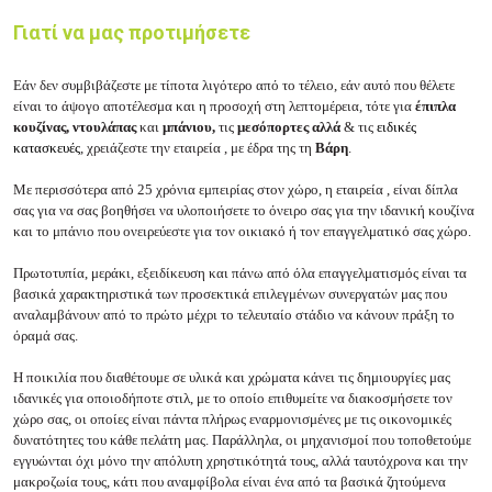
Γιατί να μας προτιμήσετε
Εάν δεν συμβιβάζεστε με τίποτα λιγότερο από το τέλειο, εάν αυτό που θέλετε
είναι το άψογο αποτέλεσμα και η προσοχή στη λεπτομέρεια, τότε για
έπιπλα
κουζίνας, ντουλάπας
και
μπάνιου,
τις
μεσόπορτες αλλά
& τις
ειδικές
κατασκευές
, χρειάζεστε την εταιρεία
, με έδρα της τη
Βάρη
.
Με περισσότερα από 25 χρόνια εμπειρίας στον χώρο, η εταιρεία
, είναι δίπλα
σας για να σας βοηθήσει να υλοποιήσετε το όνειρο σας για την ιδανική κουζίνα
και το μπάνιο που ονειρεύεστε για τον οικιακό ή τον επαγγελματικό σας χώρο.
Πρωτοτυπία, μεράκι, εξειδίκευση και πάνω από όλα επαγγελματισμός είναι τα
βασικά χαρακτηριστικά των προσεκτικά επιλεγμένων συνεργατών μας που
αναλαμβάνουν από το πρώτο μέχρι το τελευταίο στάδιο να κάνουν πράξη το
όραμά σας.
Η ποικιλία που διαθέτουμε σε υλικά και χρώματα κάνει τις δημιουργίες μας
ιδανικές για οποιοδήποτε στιλ, με το οποίο επιθυμείτε να διακοσμήσετε τον
χώρο σας, οι οποίες είναι πάντα πλήρως εναρμονισμένες με τις οικονομικές
δυνατότητες του κάθε πελάτη μας. Παράλληλα, οι μηχανισμοί που τοποθετούμε
εγγυώνται όχι μόνο την απόλυτη χρηστικότητά τους, αλλά ταυτόχρονα και την
μακροζωία τους, κάτι που αναμφίβολα είναι ένα από τα βασικά ζητούμενα