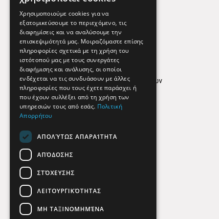
Εφημερεύοντα Φαρμακεία
Χρησιμοποιούμε cookies για να
εξατομικεύσουμε το περιεχόμενο, τις
διαφημίσεις και να αναλύσουμε την
επισκεψιμότητά μας. Μοιραζόμαστε επίσης
Απόρρητο
πληροφορίες σχετικά με τη χρήση του
ιστότοπού μας με τους συνεργάτες
Όροι Χρήσης
διαφήμισης και ανάλυσης, οι οποίοι
ενδέχεται να τις συνδυάσουν με άλλες
Πολιτική προστασίας δεδομένων
πληροφορίες που τους έχετε παράσχει ή
Findhere
που έχουν συλλέξει από τη χρήση των
υπηρεσιών τους από εσάς.
Πολιτική
Απορρήτου
Social Media
ΑΠΟΛΎΤΩΣ ΑΠΑΡΑΊΤΗΤΑ
ΑΠΌΔΟΣΗΣ
ΣΤΌΧΕΥΣΗΣ
ΛΕΙΤΟΥΡΓΙΚΌΤΗΤΑΣ
ΜΗ ΤΑΞΙΝΟΜΗΜΈΝΑ