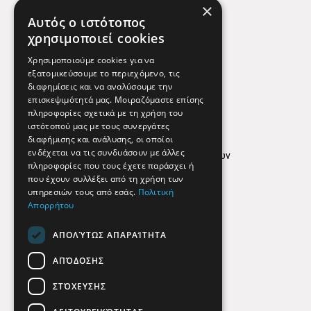
×
Χάρτης
Αυτός ο ιστότοπος
Χρήσιμα Τηλέφωνα
χρησιμοποιεί cookies
Εφημερεύοντα Φαρμακεία
Χρησιμοποιούμε cookies για να
εξατομικεύσουμε το περιεχόμενο, τις
διαφημίσεις και να αναλύσουμε την
επισκεψιμότητά μας. Μοιραζόμαστε επίσης
Απόρρητο
πληροφορίες σχετικά με τη χρήση του
ιστότοπού μας με τους συνεργάτες
Όροι Χρήσης
διαφήμισης και ανάλυσης, οι οποίοι
ενδέχεται να τις συνδυάσουν με άλλες
Πολιτική προστασίας δεδομένων
πληροφορίες που τους έχετε παράσχει ή
Findhere
που έχουν συλλέξει από τη χρήση των
υπηρεσιών τους από εσάς.
Πολιτική
Απορρήτου
Social Media
ΑΠΟΛΎΤΩΣ ΑΠΑΡΑΊΤΗΤΑ
ΑΠΌΔΟΣΗΣ
ΣΤΌΧΕΥΣΗΣ