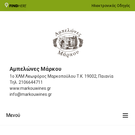
Ηλεκτρονικός Οδηγός
Αμπελώνες Μάρκου
1ο ΧΛΜ Λεωφόρος Μαρκοπούλου
Τ.Κ. 19002, Παιανία
Τηλ.
2106644711
www.markouwines.gr
info@markouwines.gr
Μενού