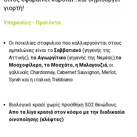
γιορτή!
Υπηρεσίες - Προϊόντα
Οι ποικιλίες σταφυλιού που καλλιεργούνται στους
αμπελώνες είναι το
Σαββατιανό
(γηγενής της
Αττικής),
το Αγιωργίτικο
(γηγενής της Νεμέας),
το
Μοσχοφίλερο, το Μοσχάτο, η Μαλαγουζιά
, οι
γαλλικές Chardonnay, Cabernet Sauvignon, Merlot,
Syrah και η ιταλική Trebbiano
Βιολογικό κρασί χωρίς προσθήκη SO2 θειώδους.
Απο τα λίγα κρασιά στον κόσμο με την διαδικασία
οινοποίησης (κλέφτες)