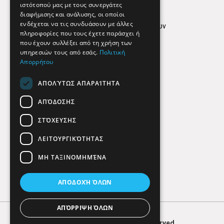
ιστότοπού μας με τους συνεργάτες
Όροι Χρήσης
διαφήμισης και ανάλυσης, οι οποίοι
ενδέχεται να τις συνδυάσουν με άλλες
Πολιτική προστασίας δεδομένων
πληροφορίες που τους έχετε παράσχει ή
Findhere
που έχουν συλλέξει από τη χρήση των
υπηρεσιών τους από εσάς.
Πολιτική
Απορρήτου
Social Media
ΑΠΟΛΎΤΩΣ ΑΠΑΡΑΊΤΗΤΑ
ΑΠΌΔΟΣΗΣ
ΣΤΌΧΕΥΣΗΣ
ΛΕΙΤΟΥΡΓΙΚΌΤΗΤΑΣ
ΜΗ ΤΑΞΙΝΟΜΗΜΈΝΑ
ΑΠΟΔΟΧΉ ΌΛΩΝ
ΑΠΌΡΡΙΨΗ ΌΛΩΝ
© 2026
FIND
HERE. All Rights Reserved.