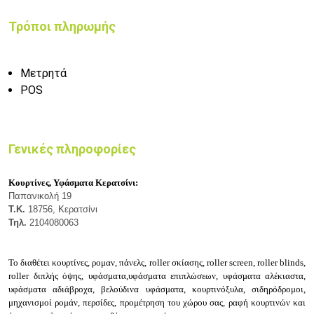
Τρόποι πληρωμής
Μετρητά
POS
Γενικές πληροφορίες
Κουρτίνες, Υφάσματα Κερατσίνι:
Παπανικολή 19
Τ.Κ.
18756, Κερατσίνι
Τηλ.
2104080063
Το
διαθέτει κουρτίνες, ρ
ομαν, πάνελς, r
oller σκίασης, r
oller screen, r
oller blinds,
r
oller διπλής όψης, υφάσματα,υ
φάσματα επιπλώσεων, υ
φάσματα αλέκιαστα,
υ
φάσματα αδιάβροχα, β
ελούδινα υφάσματα, κ
ουρτινόξυλα, σ
ιδηρόδρομοι,
μ
ηχανισμοί ρομάν, π
ερσίδες, π
ρομέτρηση του χώρου σας, ρ
αφή κουρτινών και