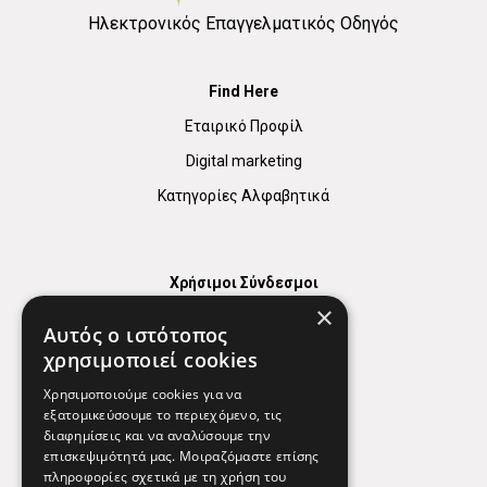
Ηλεκτρονικός Επαγγελματικός Οδηγός
Find Here
Εταιρικό Προφίλ
Digital marketing
Κατηγορίες Αλφαβητικά
Χρήσιμοι Σύνδεσμοι
×
Χάρτης
Αυτός ο ιστότοπος
Χρήσιμα Τηλέφωνα
χρησιμοποιεί cookies
Εφημερεύοντα Φαρμακεία
Χρησιμοποιούμε cookies για να
εξατομικεύσουμε το περιεχόμενο, τις
διαφημίσεις και να αναλύσουμε την
επισκεψιμότητά μας. Μοιραζόμαστε επίσης
Απόρρητο
πληροφορίες σχετικά με τη χρήση του