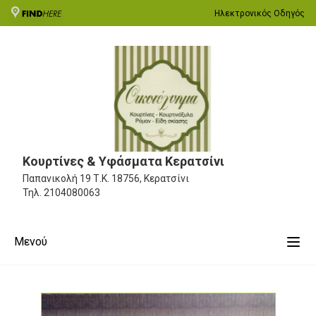
Ηλεκτρονικός Οδηγός
Κουρτίνες & Υφάσματα Κερατσίνι
Παπανικολή 19
Τ.Κ. 18756, Κερατσίνι
Τηλ.
2104080063
Μενού