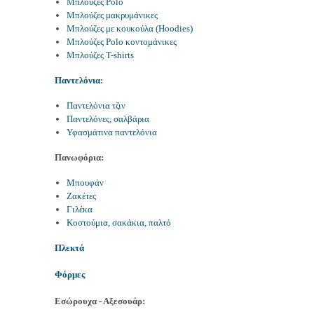
Μπλούζες Polo
Μπλούζες μακρυμάνικες
Μπλούζες με κουκούλα (Hoodies)
Μπλούζες Polo κοντομάνικες
Μπλούζες T-shirts
Παντελόνια
:
Παντελόνια τζιν
Παντελόνες, σαλβάρια
Υφασμάτινα παντελόνια
Πανωφόρια:
Μπουφάν
Ζακέτες
Γιλέκα
Κοστούμια, σακάκια, παλτό
Πλεκτά
Φόρμες
Εσώρουχα - Αξεσουάρ: