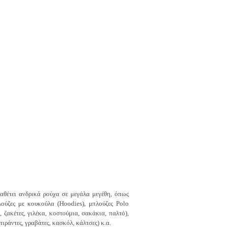
ιαθέτει α
νδρικά ρούχα σε μεγάλα μεγέθη, όπως
λούζες με κουκούλα (Hoodies), μ
πλούζες Polo
, ζ
ακέτες, γ
ιλέκα, κ
οστούμια, σακάκια, παλτό),
τιράντες, γ
ραβάτες, κασκόλ, κ
άλτσες) κ.α.