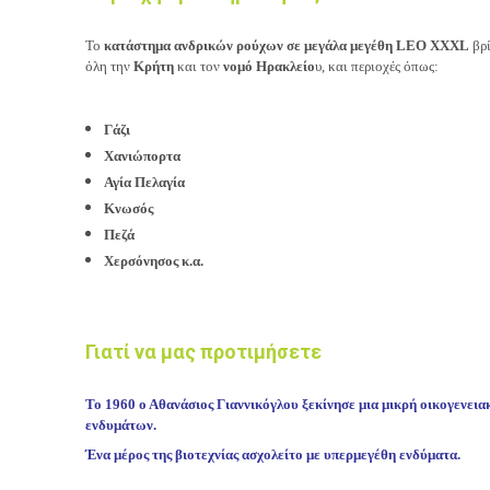
Το
κατάστημα ανδρικών ρούχων σε μεγάλα μεγέθη LEO XXXL
βρ
όλη την
Κρήτη
και τον
νομό Ηρακλείο
υ, και περιοχές όπως:
Γάζι
Χανιώπορτα
Αγία Πελαγία
Κνωσός
Πεζά
Χερσόνησος κ.α.
Γιατί να μας προτιμήσετε
Το 1960 ο Αθανάσιος Γιαννικόγλου ξεκίνησε μια μικρή οικογενεια
ενδυμάτων.
Ένα μέρος της βιοτεχνίας ασχολείτο με υπερμεγέθη
ενδύματα.