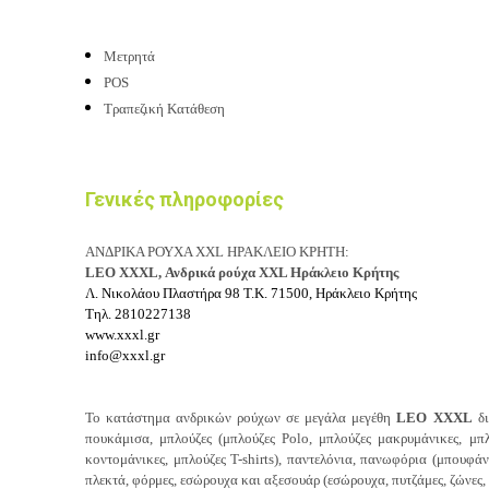
Μετρητά
POS
Τραπεζική Κατάθεση
Γενικές πληροφορίες
ΑΝΔΡΙΚΑ ΡΟΥΧΑ XXL ΗΡΑΚΛΕΙΟ ΚΡΗΤΗ:
LEO XXXL,
Ανδρικά ρούχα XXL Ηράκλειο Κρήτης
Λ. Νικολάου Πλαστήρα 98
Τ.Κ. 71500, Ηράκλειο Κρήτης
Τηλ.
2810227138
www.xxxl.gr
info@xxxl.gr
Το
κατάστημα ανδρικών ρούχων σε μεγάλα μεγέθη
LEO XXXL
δ
π
ουκάμισα, μ
πλούζες (μ
πλούζες Polo, μ
πλούζες μακρυμάνικες, μ
π
κοντομάνικες, μ
πλούζες T-shirts), π
αντελόνια, π
ανωφόρια (μ
πουφάν
π
λεκτά, φ
όρμες, ε
σώρουχα και αξεσουάρ (ε
σώρουχα, πυτζάμες, ζ
ώνες, 