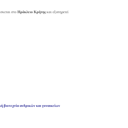
ίσκεται στο
Ηράκλειο Κρήτης
και εξυπηρετεί
κή βιοτεχνία ανδρικών και γυναικείων