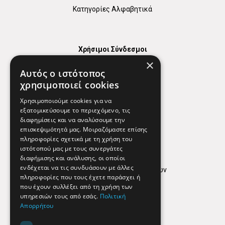
Κατηγορίες Αλφαβητικά
Χρήσιμοι Σύνδεσμοι
×
Χάρτης
Αυτός ο ιστότοπος
Χρήσιμα Τηλέφωνα
χρησιμοποιεί cookies
Εφημερεύοντα Φαρμακεία
Χρησιμοποιούμε cookies για να
εξατομικεύσουμε το περιεχόμενο, τις
διαφημίσεις και να αναλύσουμε την
επισκεψιμότητά μας. Μοιραζόμαστε επίσης
Απόρρητο
πληροφορίες σχετικά με τη χρήση του
ιστότοπού μας με τους συνεργάτες
Όροι Χρήσης
διαφήμισης και ανάλυσης, οι οποίοι
ενδέχεται να τις συνδυάσουν με άλλες
Πολιτική προστασίας δεδομένων
πληροφορίες που τους έχετε παράσχει ή
Findhere
που έχουν συλλέξει από τη χρήση των
υπηρεσιών τους από εσάς.
Πολιτική
Απορρήτου