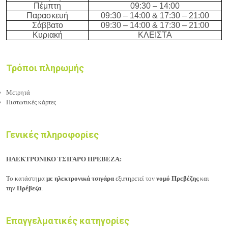
Πέμπτη
0
9
:
3
0 –
14
:
0
0
Παρασκευή
0
9
:
3
0 –
14
:
0
0
& 17:30 – 21:00
Σάββατο
0
9
:
3
0 –
14
:
0
0
& 17:30 – 21:00
Κυριακή
ΚΛΕΙΣΤΑ
Τρόποι πληρωμής
Μετρητά
Πιστωτικές κάρτες
Γενικές πληροφορίες
ΗΛΕΚΤΡΟΝΙΚΟ ΤΣΙΓΑΡΟ ΠΡΕΒΕΖΑ:
Το κατάστημα
με ηλεκτρονικά τσιγάρα
εξυπηρετεί τον
νομό Πρεβέζης
και
την
Πρέβεζα
.
Επαγγελματικές κατηγορίες