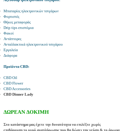
Μπαταρίες ηλεκτρονικών τσιγάρων
Φορτιστές
Θήκες μεταφοράς
Drip tips επιστόμια
Φακοί
Αντάπτορες
Ανταλλακτικά ηλεκτρονικού τσιγάρου
Εργαλεία
Διάφορα
Προϊόντα CBD:
CBD Oil
CBD Flower
CBD Accessories
CBD Dinner Lady
ΔΩΡΕΑΝ ΔΟΚΙΜΗ
Στο
κατάστημα
μας έχετε την δυνατότητα να επιλέξτε χωρίς
επιβάρυνση
το υγρό αναπλήρωσης που θα δώσει την
γεύση &
το
άρωμα