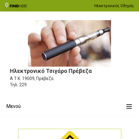
Ηλεκτρονικός Οδηγός
Ηλεκτρονικό Τσιγάρο Πρέβεζα
Α
Τ.Κ. 19009, Πρέβεζα
Τηλ.
229
Μενού