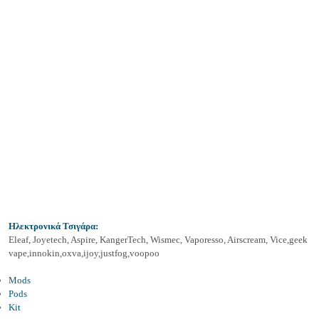
Ηλεκτρονικά Τσιγάρα:
Eleaf, Joyetech, Aspire, KangerTech, Wismec, Vaporesso, Airscream, Vice,geek
vape,innokin,oxva,ijoy,justfog,voopoo
Mods
Pods
Kit