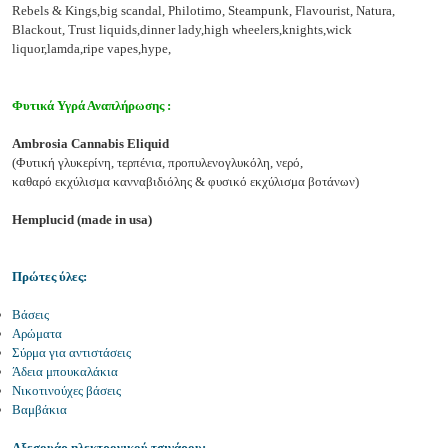
Rebels & Kings,big scandal, Philotimo, Steampunk, Flavourist, Natura,
Blackout, Trust liquids,dinner lady,high wheelers,knights,wick
liquor,lamda,ripe vapes,hype,
Φυτικά Υγρά Αναπλήρωσης :
Ambrosia Cannabis Eliquid
(Φυτική γλυκερίνη, τερπένια, προπυλενογλυκόλη, νερό,
καθαρό εκχύλισμα κανναβιδιόλης & φυσικό εκχύλισμα βοτάνων)
Hemplucid (made in usa)
Πρώτες ύλες:
Βάσεις
Αρώματα
Σύρμα για αντιστάσεις
Άδεια μπουκαλάκια
Νικοτινούχες βάσεις
Βαμβάκια
Αξεσουάρ ηλεκτρονικού τσιγάρου: