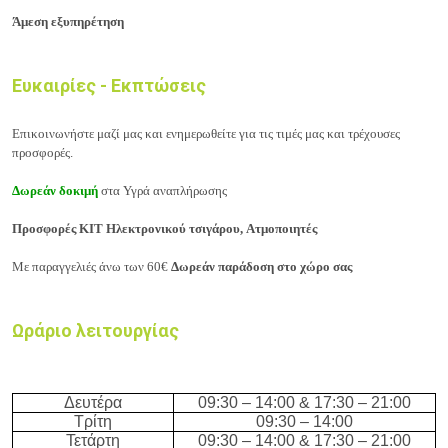
Άμεση εξυπηρέτηση
Ευκαιρίες - Εκπτώσεις
Επικοινωνήστε μαζί μας
και ενημερωθείτε για τις
τιμές
μας και τρέχουσες
προσφορές.
Δωρεάν δοκιμή
στα
Υγρά αναπλήρωσης
Προσφορές ΚΙΤ Ηλεκτρονικού τσιγάρου, Ατμοποιητές
Με παραγγελιές άνω των 60€
Δωρεάν
παράδοση στο χώρο σας
Ωράριο λειτουργίας
Δευτέρα
0
9
:
3
0 –
14
:
0
0
& 17:30 – 21:00
Τρίτη
0
9
:
3
0 –
14
:
0
0
Τετάρτη
0
9
:
3
0 –
14
:
0
0
& 17:30 – 21:00