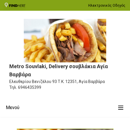
Ηλεκτρονικός Οδηγός
Metro Souvlaki, Delivery σουβλάκια Αγία
Βαρβάρα
Ελευθερίου Βενιζέλου 93
Τ.Κ. 12351, Αγία Βαρβάρα
Τηλ.
6946435399
Μενού