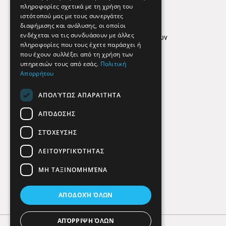
Απόρρητο
πληροφορίες σχετικά με τη χρήση του
ιστότοπού μας με τους συνεργάτες
Όροι Χρήσης
διαφήμισης και ανάλυσης, οι οποίοι
ενδέχεται να τις συνδυάσουν με άλλες
Πολιτική προστασίας δεδομένων
πληροφορίες που τους έχετε παράσχει ή
Findhere
που έχουν συλλέξει από τη χρήση των
υπηρεσιών τους από εσάς.
Πολιτική
Απορρήτου
Social Media
ΑΠΟΛΎΤΩΣ ΑΠΑΡΑΊΤΗΤΑ
ΑΠΌΔΟΣΗΣ
ΣΤΌΧΕΥΣΗΣ
ΛΕΙΤΟΥΡΓΙΚΌΤΗΤΑΣ
ΜΗ ΤΑΞΙΝΟΜΗΜΈΝΑ
ΑΠΟΔΟΧΉ ΌΛΩΝ
ΑΠΌΡΡΙΨΗ ΌΛΩΝ