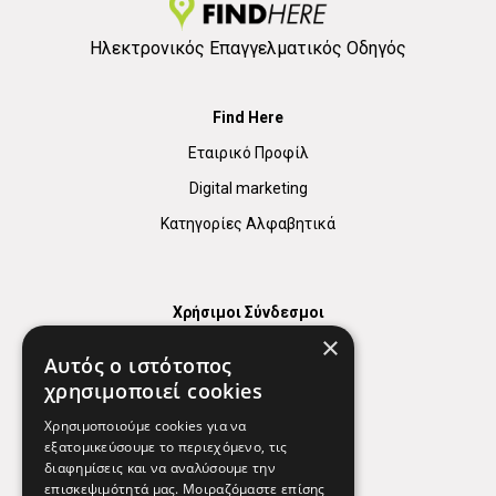
Ηλεκτρονικός Επαγγελματικός Οδηγός
Find Here
Εταιρικό Προφίλ
Digital marketing
Κατηγορίες Αλφαβητικά
Χρήσιμοι Σύνδεσμοι
×
Χάρτης
Αυτός ο ιστότοπος
Χρήσιμα Τηλέφωνα
χρησιμοποιεί cookies
Εφημερεύοντα Φαρμακεία
Χρησιμοποιούμε cookies για να
εξατομικεύσουμε το περιεχόμενο, τις
διαφημίσεις και να αναλύσουμε την
επισκεψιμότητά μας. Μοιραζόμαστε επίσης