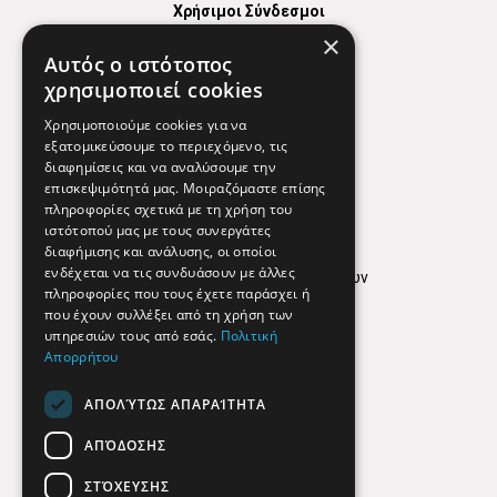
Χρήσιμοι Σύνδεσμοι
×
Χάρτης
Αυτός ο ιστότοπος
Χρήσιμα Τηλέφωνα
χρησιμοποιεί cookies
Εφημερεύοντα Φαρμακεία
Χρησιμοποιούμε cookies για να
εξατομικεύσουμε το περιεχόμενο, τις
διαφημίσεις και να αναλύσουμε την
επισκεψιμότητά μας. Μοιραζόμαστε επίσης
Απόρρητο
πληροφορίες σχετικά με τη χρήση του
ιστότοπού μας με τους συνεργάτες
Όροι Χρήσης
διαφήμισης και ανάλυσης, οι οποίοι
ενδέχεται να τις συνδυάσουν με άλλες
Πολιτική προστασίας δεδομένων
πληροφορίες που τους έχετε παράσχει ή
Findhere
που έχουν συλλέξει από τη χρήση των
υπηρεσιών τους από εσάς.
Πολιτική
Απορρήτου
Social Media
ΑΠΟΛΎΤΩΣ ΑΠΑΡΑΊΤΗΤΑ
ΑΠΌΔΟΣΗΣ
ΣΤΌΧΕΥΣΗΣ