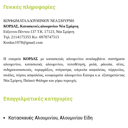
Γενικές πληροφορίες
ΚΟΥΦΩΜΑΤΑ ΑΛΟΥΜΙΝΙΟΥ ΝΕΑ ΣΜΥΡΝΗ:
ΚΟΡΔΑΣ, Κατασκευές αλουμινίου Νέα Σμύρνη
Εύξεινου Πόντου 137
Τ.Κ. 17123, Νέα Σμύρνη
Τηλ.
2114175355
Κιν.
6978747515
Kordax1978@gmail.com
Η εταιρεία
ΚΟΡΔΑΣ
με κατασκευές αλουμινίου αναλαμβάνει συστήματα
αλουμινίου, κατασκευές αλουμινίου, τοποθέτηση, ρολά, ράουλα, σίτες,
σιδηροκατασκευές, περιφράξεις, στέγαστρα, κάγκελα ασφαλείας, πέργκολες,
σκάλες, πόρτες ασφαλείας, κουφώματα αλουμινίου Europa κ.α. εξυπηρετώντας
Νέα Σμύρνη, Παλαιό Φάληρο και γύρω περιοχές.
Επαγγελματικές κατηγορίες
Κατασκευές Αλουμινίου, Αλουμινίου Είδη