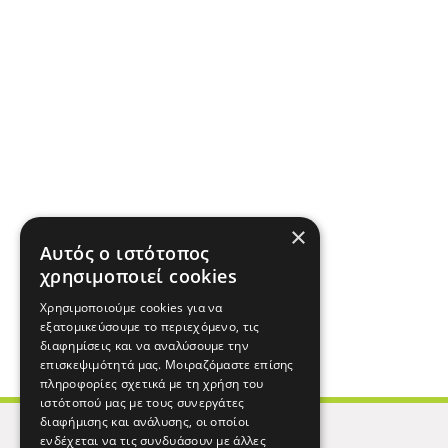
×
Αυτός ο ιστότοπος
χρησιμοποιεί cookies
Χρησιμοποιούμε cookies για να
εξατομικεύσουμε το περιεχόμενο, τις
διαφημίσεις και να αναλύσουμε την
επισκεψιμότητά μας. Μοιραζόμαστε επίσης
πληροφορίες σχετικά με τη χρήση του
ιστότοπού μας με τους συνεργάτες
διαφήμισης και ανάλυσης, οι οποίοι
ενδέχεται να τις συνδυάσουν με άλλες