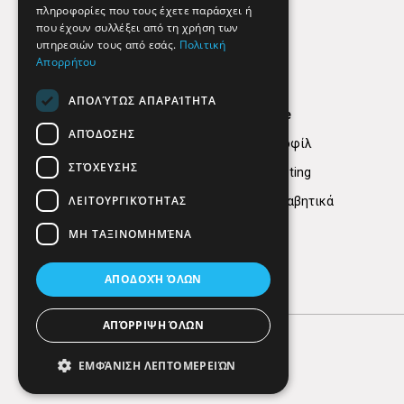
πληροφορίες που τους έχετε παράσχει ή
που έχουν συλλέξει από τη χρήση των
υπηρεσιών τους από εσάς.
Πολιτική
Απορρήτου
ΑΠΟΛΎΤΩΣ ΑΠΑΡΑΊΤΗΤΑ
Find Here
ΑΠΌΔΟΣΗΣ
Εταιρικό Προφίλ
ΣΤΌΧΕΥΣΗΣ
Digital marketing
ΛΕΙΤΟΥΡΓΙΚΌΤΗΤΑΣ
Κατηγορίες Αλφαβητικά
ΜΗ ΤΑΞΙΝΟΜΗΜΈΝΑ
ΑΠΟΔΟΧΉ ΌΛΩΝ
ΑΠΌΡΡΙΨΗ ΌΛΩΝ
ΕΜΦΆΝΙΣΗ ΛΕΠΤΟΜΕΡΕΙΏΝ