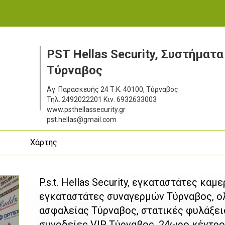
PST Hellas Security, Συστήματ
Τύρναβος
Αγ. Παρασκευής 24
Τ.Κ. 40100, Τύρναβος
Τηλ.
2492022201
Κιν.
6932633003
www.psthellassecurity.gr
pst.hellas@gmail.com
ς
Χάρτης
P.s.t. Hellas Security, εγκαταστάτες κα
εγκαταστάτες συναγερμών Τύρναβος, 
ασφαλείας Τύρναβος, στατικές φυλάξεις
συνοδείες VIP Τύρναβος, 24ωρο κέντρ