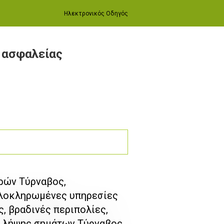
Ηλεκτρονικός Οδηγός
α ασφαλείας
μερών Τύρναβος,
ολοκληρωμένες υπηρεσίες
, βραδινές περιπολίες,
ο λήψης σημάτων Τύρναβος,