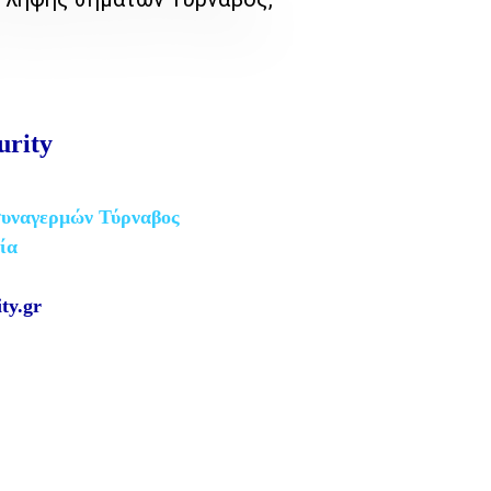
urity
συναγερμών Τύρναβος
ία
ty.gr