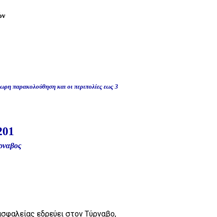
ών
ρη παρακολούθηση και οι περιπολίες εως 3
201
ρναβος
α ασφαλείας εδρεύει στον Τύρναβο,