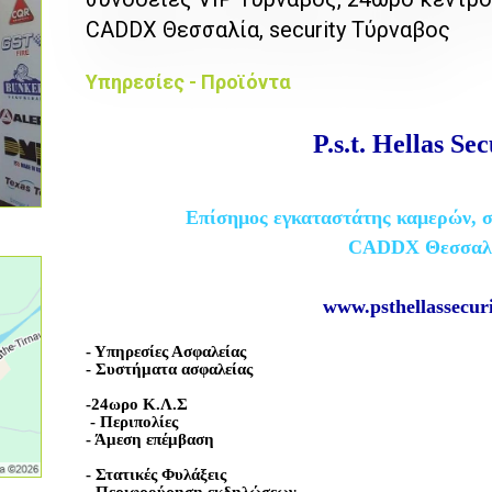
CADDX Θεσσαλία, security Τύρναβος
Υπηρεσίες - Προϊόντα
P.s.t. Hellas Sec
Επίσημος εγκαταστάτης καμερών, 
CADDX Θεσσαλ
www.psthellassecuri
- Υπηρεσίες Ασφαλείας
- Συστήματα ασφαλείας
-24ωρο Κ.Λ.Σ
- Περιπολίες
- Άμεση επέμβαση
- Στατικές Φυλάξεις
- Περιφρούρηση εκδηλώσεων