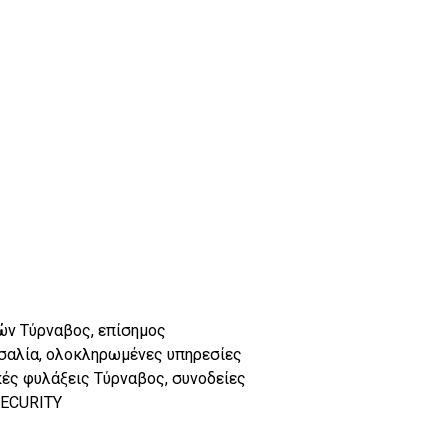
ών Τύρναβος, επίσημος
αλία, ολοκληρωμένες υπηρεσίες
κές φυλάξεις Τύρναβος, συνοδείες
SECURITY