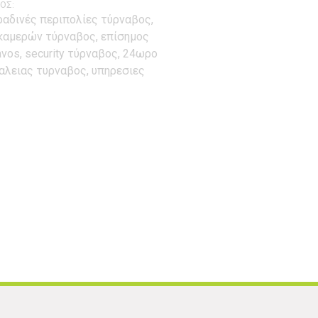
ΟΣ:
αδινές περιπολίες τύρναβος,
 καμερών τύρναβος, επίσημος
vos, security τύρναβος, 24ωρο
λειας τυρναβος, υπηρεσιες