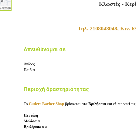
Κλωστές - Κερ
Τηλ. 2108048048, Κιν. 
Απευθύνομαι σε
Άνδρες
Παιδιά
Περιοχή δραστηριότητας
Το
Cutlers Barber Shop
βρίσκεται στα
Βριλήσσια
και εξυπηρετεί τις
Πεντέλη
Μελίσσια
Βριλήσσια
κ.α.