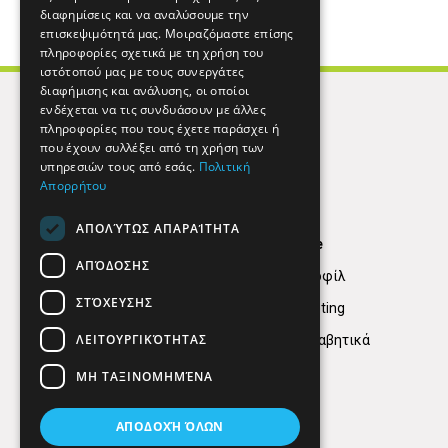
διαφημίσεις και να αναλύσουμε την
επισκεψιμότητά μας. Μοιραζόμαστε επίσης
πληροφορίες σχετικά με τη χρήση του
ιστότοπού μας με τους συνεργάτες
διαφήμισης και ανάλυσης, οι οποίοι
ενδέχεται να τις συνδυάσουν με άλλες
πληροφορίες που τους έχετε παράσχει ή
που έχουν συλλέξει από τη χρήση των
υπηρεσιών τους από εσάς.
Πολιτική
Απορρήτου
ΑΠΟΛΎΤΩΣ ΑΠΑΡΑΊΤΗΤΑ
Find Here
ΑΠΌΔΟΣΗΣ
Εταιρικό Προφίλ
ΣΤΌΧΕΥΣΗΣ
Digital marketing
ΛΕΙΤΟΥΡΓΙΚΌΤΗΤΑΣ
Κατηγορίες Αλφαβητικά
ΜΗ ΤΑΞΙΝΟΜΗΜΈΝΑ
ΑΠΟΔΟΧΉ ΌΛΩΝ