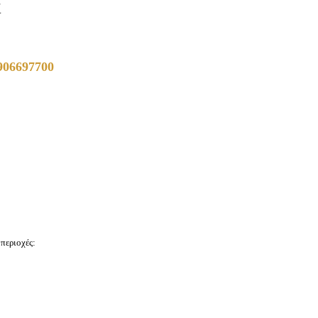
ί
6906697700
 περιοχές: