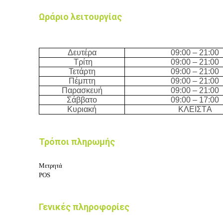
Ωράριο λειτουργίας
Δευτέρα
09
:0
0 – 21
:0
0
Τρίτη
09
:0
0 – 21
:0
0
Τετάρτη
09
:0
0 – 21
:0
0
Πέμπτη
09
:0
0 – 21
:0
0
Παρασκευή
09
:0
0 – 21
:0
0
Σάββατο
09
:0
0 – 17
:0
0
Κυριακή
ΚΛΕΙΣΤA
Τρόποι πληρωμής
Μετρητά
POS
Γενικές πληροφορίες