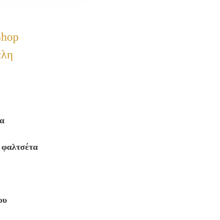
 Shop
έλη
α
ε φαλτσέτα
ου