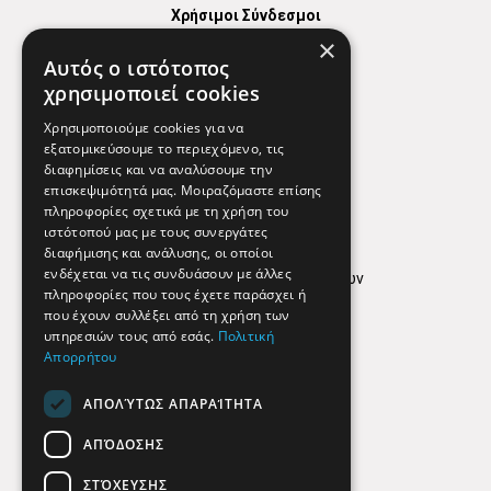
Χρήσιμοι Σύνδεσμοι
×
Χάρτης
Αυτός ο ιστότοπος
Χρήσιμα Τηλέφωνα
χρησιμοποιεί cookies
Εφημερεύοντα Φαρμακεία
Χρησιμοποιούμε cookies για να
εξατομικεύσουμε το περιεχόμενο, τις
διαφημίσεις και να αναλύσουμε την
επισκεψιμότητά μας. Μοιραζόμαστε επίσης
Απόρρητο
πληροφορίες σχετικά με τη χρήση του
ιστότοπού μας με τους συνεργάτες
Όροι Χρήσης
διαφήμισης και ανάλυσης, οι οποίοι
ενδέχεται να τις συνδυάσουν με άλλες
Πολιτική προστασίας δεδομένων
πληροφορίες που τους έχετε παράσχει ή
Findhere
που έχουν συλλέξει από τη χρήση των
υπηρεσιών τους από εσάς.
Πολιτική
Απορρήτου
Social Media
ΑΠΟΛΎΤΩΣ ΑΠΑΡΑΊΤΗΤΑ
ΑΠΌΔΟΣΗΣ
ΣΤΌΧΕΥΣΗΣ