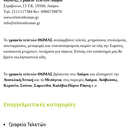
ΘΩΜΑΣ,
Γραφείο Τελετών Λαύριο
Στράβωνος 13
Τ.Κ. 19500, Λαύριο
Τηλ.
2111117384
Κιν.
6986739870
www.teletesthomas.gr
info@teletesthomas.gr
Το
γραφείο τελετών ΘΩΜΑΣ
αναλαμβάνει τελετές, μνημόσυνα, στολισμούς,
αποτεφρώσεις, μεταφορές και επαναπατρισμούς σωρών σε όλη την Ευρώπη,
κατασκευή μνημείων, ποιήματα για τάφους. Επίσης στο κατάστημά μας θα
βρείτε εκκλησιαστικά είδη.
Το
γραφείο τελετών ΘΩΜΑΣ
βρίσκεται στο
Λαύριο
και εξυπηρετεί την
Ανατολική Αττική
και τα
Μεσόγεια
, στις περιοχές
Λαύριο
,
Ανάβυσσος
,
Κερατέα
,
Σούνιο
,
Σαρωνίδα
,
Καλύβια
,
Πόρτο Ράφτη
κ.α.
Επαγγελματικές κατηγορίες
Γραφεία Τελετών