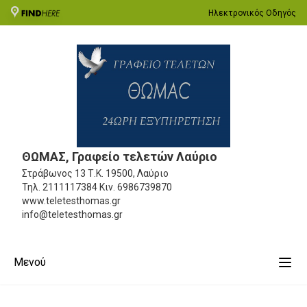
Ηλεκτρονικός Οδηγός
ΘΩΜΑΣ, Γραφείο τελετών Λαύριο
Στράβωνος 13
Τ.Κ. 19500, Λαύριο
Τηλ.
2111117384
Κιν.
6986739870
www.teletesthomas.gr
info@teletesthomas.gr
Μενού