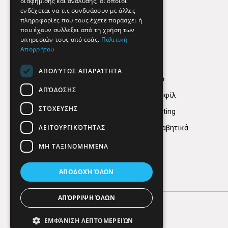
διαφήμισης και ανάλυσης, οι οποίοι
ενδέχεται να τις συνδυάσουν με άλλες
πληροφορίες που τους έχετε παράσχει ή
που έχουν συλλέξει από τη χρήση των
υπηρεσιών τους από εσάς.
Πολιτική
Απορρήτου
ΑΠΟΛΎΤΩΣ ΑΠΑΡΑΊΤΗΤΑ
Find Here
ΑΠΌΔΟΣΗΣ
Εταιρικό Προφίλ
ΣΤΌΧΕΥΣΗΣ
Digital marketing
ΛΕΙΤΟΥΡΓΙΚΌΤΗΤΑΣ
Κατηγορίες Αλφαβητικά
ΜΗ ΤΑΞΙΝΟΜΗΜΈΝΑ
ΑΠΟΔΟΧΉ ΌΛΩΝ
ΑΠΌΡΡΙΨΗ ΌΛΩΝ
ΕΜΦΆΝΙΣΗ ΛΕΠΤΟΜΕΡΕΙΏΝ