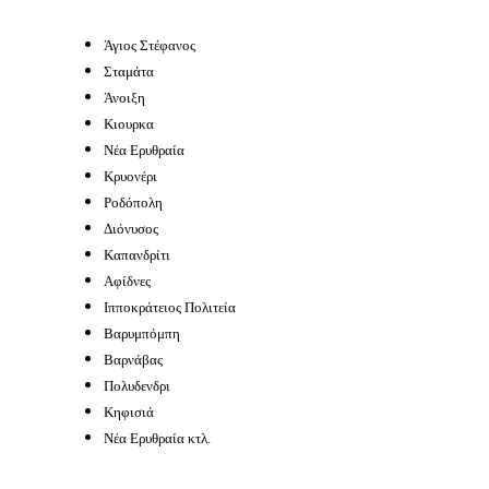
Άγιος Στέφανος
Σταμάτα
Άνοιξη
Κιουρκα
Νέα Ερυθραία
Κρυονέρι
Ροδόπολη
Διόνυσος
Καπανδρίτι
Αφίδνες
Ιπποκράτειος Πολιτεία
Βαρυμπόμπη
Βαρνάβας
Πολυδενδρι
Κηφισιά
Νέα Ερυθραία κτλ.