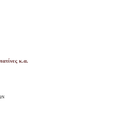
 πατίνες κ.α.
ΩΝ