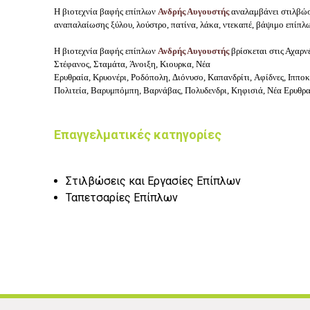
Η βιοτεχνία βαφής επίπλων
Ανδρής Αυγουστής
αναλαμβάνει σ
τιλβώσ
αναπαλαίωσης ξύλου, λούστρο, πατίνα, λάκα, ντεκαπέ, βάψιμο επίπλ
Η βιοτεχνία βαφής επίπλων
Ανδρής Αυγουστής
βρίσκεται στις Αχαρνέ
Στέφανος,
Σταμάτα,
Άνοιξη,
Κιουρκα,
Νέα
Ερυθραία,
Κρυονέρι,
Ροδόπολη,
Διόνυσο,
Καπανδρίτι,
Αφίδνες,
Ιπποκ
Πολιτεία,
Βαρυμπόμπη,
Βαρνάβας,
Πολυδενδρι,
Κηφισιά,
Νέα Ερυθρα
Επαγγελματικές κατηγορίες
Στιλβώσεις και Εργασίες Επίπλων
Ταπετσαρίες Επίπλων