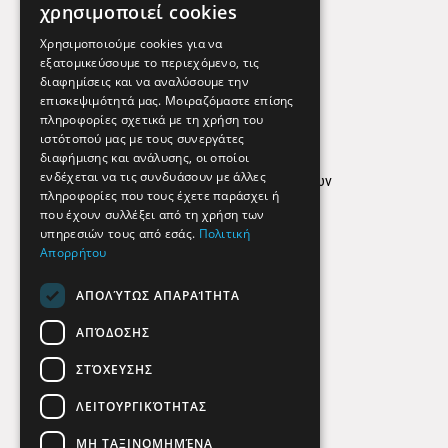
Χρήσιμα Τηλέφωνα
χρησιμοποιεί cookies
Εφημερεύοντα Φαρμακεία
Χρησιμοποιούμε cookies για να
εξατομικεύσουμε το περιεχόμενο, τις
διαφημίσεις και να αναλύσουμε την
επισκεψιμότητά μας. Μοιραζόμαστε επίσης
Απόρρητο
πληροφορίες σχετικά με τη χρήση του
ιστότοπού μας με τους συνεργάτες
Όροι Χρήσης
διαφήμισης και ανάλυσης, οι οποίοι
ενδέχεται να τις συνδυάσουν με άλλες
Πολιτική προστασίας δεδομένων
πληροφορίες που τους έχετε παράσχει ή
Findhere
που έχουν συλλέξει από τη χρήση των
υπηρεσιών τους από εσάς.
Πολιτική
Απορρήτου
Social Media
ΑΠΟΛΎΤΩΣ ΑΠΑΡΑΊΤΗΤΑ
ΑΠΌΔΟΣΗΣ
ΣΤΌΧΕΥΣΗΣ
ΛΕΙΤΟΥΡΓΙΚΌΤΗΤΑΣ
ΜΗ ΤΑΞΙΝΟΜΗΜΈΝΑ