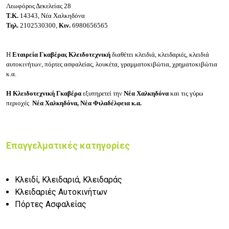
Λεωφόρος Δεκελείας 28
Τ.Κ.
14343, Νέα Χαλκηδόνα
Τηλ.
2102530300,
Κιν.
6980656565
Η
Εταιρεία
Γκαβέρας
Κλειδοτεχνική
διαθέτει κ
λειδιά, κ
λειδαριές, κ
λειδιά
αυτοκινήτων, π
όρτες ασφαλείας, λ
ουκέτα, γ
ραμματοκιβώτια, χ
ρηματοκιβώτια
κ.α.
Η Κλειδοτεχνική Γκαβέρα
εξυπηρετεί την
Νέα
Χαλκηδόνα
και τις γύρω
περιοχές
Νέα Χαλκηδόνα,
Νέα Φιλαδέλφεια κ.α.
Επαγγελματικές κατηγορίες
Κλειδί, Κλειδαριά, Κλειδαράς
Κλειδαριές Αυτοκινήτων
Πόρτες Ασφαλείας