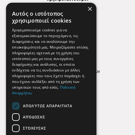
×
Χάρτης
Αυτός ο ιστότοπος
Χρήσιμα Τηλέφωνα
χρησιμοποιεί cookies
Εφημερεύοντα Φαρμακεία
Χρησιμοποιούμε cookies για να
εξατομικεύσουμε το περιεχόμενο, τις
διαφημίσεις και να αναλύσουμε την
επισκεψιμότητά μας. Μοιραζόμαστε επίσης
Απόρρητο
πληροφορίες σχετικά με τη χρήση του
ιστότοπού μας με τους συνεργάτες
Όροι Χρήσης
διαφήμισης και ανάλυσης, οι οποίοι
ενδέχεται να τις συνδυάσουν με άλλες
Πολιτική προστασίας δεδομένων
πληροφορίες που τους έχετε παράσχει ή
Findhere
που έχουν συλλέξει από τη χρήση των
υπηρεσιών τους από εσάς.
Πολιτική
Απορρήτου
Social Media
ΑΠΟΛΎΤΩΣ ΑΠΑΡΑΊΤΗΤΑ
ΑΠΌΔΟΣΗΣ
ΣΤΌΧΕΥΣΗΣ