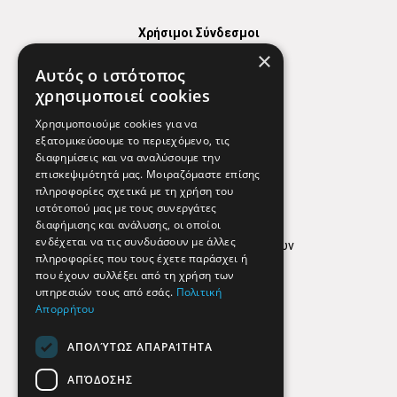
Χρήσιμοι Σύνδεσμοι
×
Χάρτης
Αυτός ο ιστότοπος
Χρήσιμα Τηλέφωνα
χρησιμοποιεί cookies
Εφημερεύοντα Φαρμακεία
Χρησιμοποιούμε cookies για να
εξατομικεύσουμε το περιεχόμενο, τις
διαφημίσεις και να αναλύσουμε την
επισκεψιμότητά μας. Μοιραζόμαστε επίσης
Απόρρητο
πληροφορίες σχετικά με τη χρήση του
ιστότοπού μας με τους συνεργάτες
Όροι Χρήσης
διαφήμισης και ανάλυσης, οι οποίοι
ενδέχεται να τις συνδυάσουν με άλλες
Πολιτική προστασίας δεδομένων
πληροφορίες που τους έχετε παράσχει ή
Findhere
που έχουν συλλέξει από τη χρήση των
υπηρεσιών τους από εσάς.
Πολιτική
Απορρήτου
Social Media
ΑΠΟΛΎΤΩΣ ΑΠΑΡΑΊΤΗΤΑ
ΑΠΌΔΟΣΗΣ