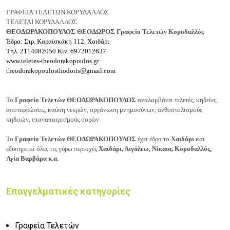
ΓΡΑΦΕΙΑ ΤΕΛΕΤΩΝ ΚΟΡΥΔΑΛΛΟΣ
ΤΕΛΕΤΑΙ
ΚΟΡΥΔΑΛΛΟΣ
ΘΕΟΔΩΡΑΚΟΠΟΥΛΟΣ ΘΕΟΔΩΡΟΣ Γραφείο Τελετών Κορυδαλλός
Έδρα: Στρ. Καραϊσκάκη 112, Χαιδάρι
Τηλ.
2114082050
Κιν.
6972012637
www.teletes-theodorakopoulos.gr
theodorakopoulosthodoris@gmail.com
Το
Γραφείο Τελετών ΘΕΟΔΩΡΑΚΟΠΟΥΛΟΣ
αναλαμβάνει τελετές, κηδείες,
αποτεφρώσεις, καύση νεκρών, οργάνωση μνημοσύνων, ανθοστολισμούς
κηδειών, επαναπατρισμούς σορών.
Το
Γραφείο Τελετών ΘΕΟΔΩΡΑΚΟΠΟΥΛΟΣ
έχει έδρα το
Χαιδάρι
και
εξυπηρετεί όλες τις γύρω περιοχές
Χαιδάρι, Αιγάλεω, Νίκαια, Κορυδαλλός,
Αγία Βαρβάρα κ.α.
Επαγγελματικές κατηγορίες
Γραφεία Τελετών