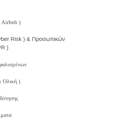
 Airbnb )
ber Risk ) & Προσωπικών
R )
φαλισμένων
 Ολική )
δότησης
μματα