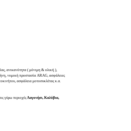
ας, ανικανότητα ( μόνιμη & ολική ),
θήνη, νομική προστασία ARAG, ασφάλειες
τοκινήτου, ασφάλεια μοτοσυκλέτας κ.α.
τις γύρω περιοχές
Λαγονήσι, Καλύβια,