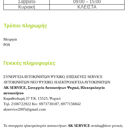
Σάββατο
09:
0
0 – 15
:
0
0
Κυριακή
ΚΛΕΙΣΤΑ
Τρόποι πληρωμής
Μετρητά
POS
Γενικές πληροφορίες
ΣΥΝΕΡΓΕΙΑ ΑΥΤΟΚΙΝΗΤΩΝ ΨΥΧΙΚΟ, ΕΠΙΣΚΕΥΕΣ SERVICE
ΑΥΤΟΚΙΝΗΤΩΝ ΝΕΟ ΨΥΧΙΚΟ, ΗΛΕΚΤΡΟΛΟΓΕΙΑ ΑΥΤΟΚΙΝΗΤΩΝ:
ΑΚ SERVICE, Συνεργείο Αυτοκινήτων Ψυχικό, Ηλεκτρολογείο
αυτοκινήτου
Καραθεοδωρή 37
Τ.Κ. 15525, Ψυχικό
Τηλ.
2106722922
Κιν.
6973730187, 6977156842
akservice2005@gmail.com
Το
συνεργείο ηλεκτρολογείο αυτοκινήτων
ΑΚ SERVICE
αναλαμβάνει γενικές