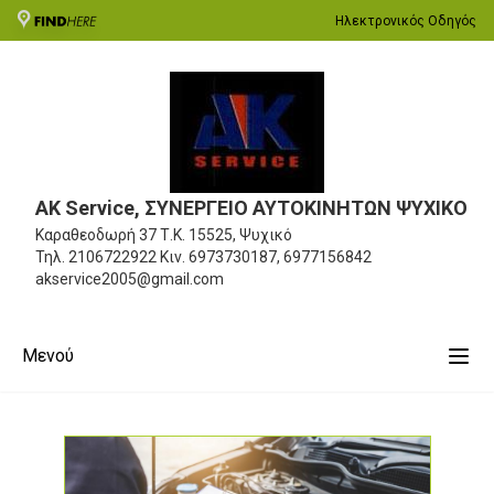
Ηλεκτρονικός Οδηγός
ΑΚ Service, ΣΥΝΕΡΓΕΙΟ ΑΥΤΟΚΙΝΗΤΩΝ ΨΥΧΙΚΟ
Καραθεοδωρή 37
Τ.Κ. 15525, Ψυχικό
Τηλ.
2106722922
Κιν.
6973730187, 6977156842
akservice2005@gmail.com
Μενού