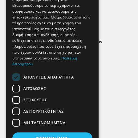
εξατομικεύσουμε το περιεχόμενο, τις
διαφημίσεις και να αναλύσουμε την
επισκεψιμότητά μας. Μοιραζόμαστε επίσης
Απόρρητο
πληροφορίες σχετικά με τη χρήση του
ιστότοπού μας με τους συνεργάτες
Όροι Χρήσης
διαφήμισης και ανάλυσης, οι οποίοι
ενδέχεται να τις συνδυάσουν με άλλες
Πολιτική προστασίας δεδομένων
πληροφορίες που τους έχετε παράσχει ή
Findhere
που έχουν συλλέξει από τη χρήση των
υπηρεσιών τους από εσάς.
Πολιτική
Απορρήτου
Social Media
ΑΠΟΛΎΤΩΣ ΑΠΑΡΑΊΤΗΤΑ
ΑΠΌΔΟΣΗΣ
ΣΤΌΧΕΥΣΗΣ
ΛΕΙΤΟΥΡΓΙΚΌΤΗΤΑΣ
ΜΗ ΤΑΞΙΝΟΜΗΜΈΝΑ