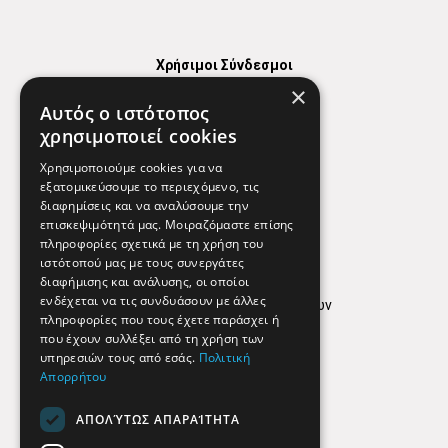
Χρήσιμοι Σύνδεσμοι
×
Χάρτης
Αυτός ο ιστότοπος
Χρήσιμα Τηλέφωνα
χρησιμοποιεί cookies
Εφημερεύοντα Φαρμακεία
Χρησιμοποιούμε cookies για να
εξατομικεύσουμε το περιεχόμενο, τις
διαφημίσεις και να αναλύσουμε την
επισκεψιμότητά μας. Μοιραζόμαστε επίσης
Απόρρητο
πληροφορίες σχετικά με τη χρήση του
ιστότοπού μας με τους συνεργάτες
Όροι Χρήσης
διαφήμισης και ανάλυσης, οι οποίοι
ενδέχεται να τις συνδυάσουν με άλλες
Πολιτική προστασίας δεδομένων
πληροφορίες που τους έχετε παράσχει ή
Findhere
που έχουν συλλέξει από τη χρήση των
υπηρεσιών τους από εσάς.
Πολιτική
Απορρήτου
Social Media
ΑΠΟΛΎΤΩΣ ΑΠΑΡΑΊΤΗΤΑ