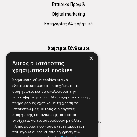
Εταιρικό Προφίλ
Digital marketing
Κατηγορίες Αλφαβητικά
Χρήσιμοι Σύνδεσμοι
×
Χάρτης
Αυτός ο ιστότοπος
Χρήσιμα Τηλέφωνα
χρησιμοποιεί cookies
Εφημερεύοντα Φαρμακεία
Χρησιμοποιούμε cookies για να
εξατομικεύσουμε το περιεχόμενο, τις
διαφημίσεις και να αναλύσουμε την
επισκεψιμότητά μας. Μοιραζόμαστε επίσης
Απόρρητο
πληροφορίες σχετικά με τη χρήση του
ιστότοπού μας με τους συνεργάτες
Όροι Χρήσης
διαφήμισης και ανάλυσης, οι οποίοι
ενδέχεται να τις συνδυάσουν με άλλες
Πολιτική προστασίας δεδομένων
πληροφορίες που τους έχετε παράσχει ή
Findhere
που έχουν συλλέξει από τη χρήση των