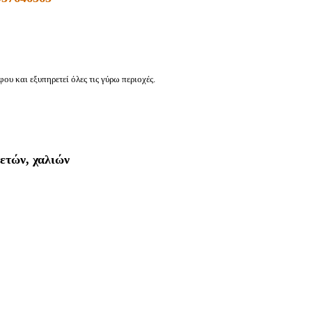
φου
και εξυπηρετεί όλες τις γύρω περιοχές.
ετών, χαλιών