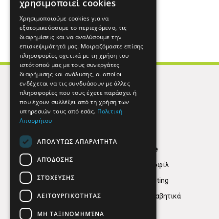
χρησιμοποιεί cookies
Χρησιμοποιούμε cookies για να
εξατομικεύσουμε το περιεχόμενο, τις
διαφημίσεις και να αναλύσουμε την
επισκεψιμότητά μας. Μοιραζόμαστε επίσης
πληροφορίες σχετικά με τη χρήση του
ιστότοπού μας με τους συνεργάτες
διαφήμισης και ανάλυσης, οι οποίοι
ενδέχεται να τις συνδυάσουν με άλλες
πληροφορίες που τους έχετε παράσχει ή
που έχουν συλλέξει από τη χρήση των
υπηρεσιών τους από εσάς.
Πολιτική
Απορρήτου
ΑΠΟΛΎΤΩΣ ΑΠΑΡΑΊΤΗΤΑ
Find Here
ΑΠΌΔΟΣΗΣ
Εταιρικό Προφίλ
ΣΤΌΧΕΥΣΗΣ
Digital marketing
ΛΕΙΤΟΥΡΓΙΚΌΤΗΤΑΣ
Κατηγορίες Αλφαβητικά
ΜΗ ΤΑΞΙΝΟΜΗΜΈΝΑ