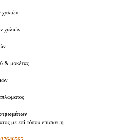
 χαλιών
ν χαλιών
ών
ού & μοκέτας
ιών
παπλώματος
 στρωμάτων
τος με επί τόπου επίσκεψη
937646565