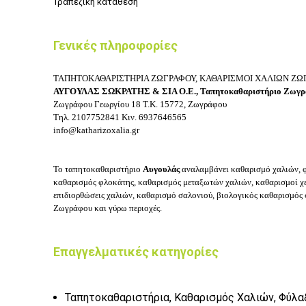
Τραπεζική κατάθεση
Γενικές πληροφορίες
ΤΑΠΗΤΟΚΑΘΑΡΙΣΤΗΡΙΑ ΖΩΓΡΑΦΟΥ, ΚΑΘΑΡΙΣΜΟΙ ΧΑΛΙΩΝ ΖΩ
ΑΥΓΟΥΛΑΣ ΣΩΚΡΑΤΗΣ & ΣΙΑ Ο.Ε.,
Ταπητοκαθαριστήριο Ζωγρά
Ζωγράφου Γεωργίου 18
Τ.Κ. 15772, Ζωγράφου
Τηλ.
2107752841
Κιν.
6937646565
info@katharizoxalia.gr
Το τ
απητοκαθαριστήριο
Αυγουλάς
αναλαμβάνει κ
αθαρισμό χαλιών, 
καθαρισμός φλοκάτης, καθαρισμός μεταξωτών χαλιών, καθαρισμοί χ
επιδιορθώσεις χαλιών, καθαρισμό σαλονιού, βιολογικός καθαρισμός 
Ζωγράφου και γύρω περιοχές.
Επαγγελματικές κατηγορίες
Ταπητοκαθαριστήρια, Καθαρισμός Χαλιών, Φύλα