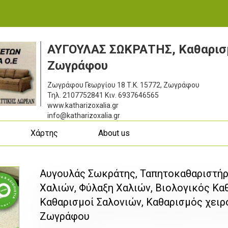
ΑΥΓΟΥΛΑΣ ΣΩΚΡΑΤΗΣ, Καθαρισ
Ζωγράφου
Ζωγράφου Γεωργίου 18
Τ.Κ. 15772, Ζωγράφου
Τηλ.
2107752841
Κιν.
6937646565
www.katharizoxalia.gr
info@katharizoxalia.gr
ς
Χάρτης
About us
Αυγουλάς Σωκράτης, Ταπητοκαθαριστήρ
Χαλιών, Φύλαξη Χαλιών, Βιολογικός Κα
Καθαρισμοί Σαλονιών, Καθαρισμός χει
Ζωγράφου