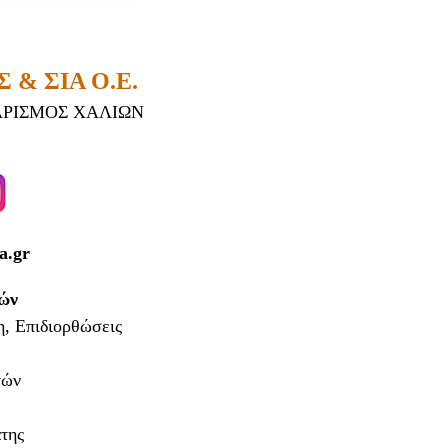
& ΣΙΑ Ο.Ε.
ΡΙΣΜΟΣ ΧΑΛΙΩΝ
a.gr
ιών
, Επιδιορθώσεις
τών
της