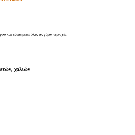
φου
και εξυπηρετεί όλες τις γύρω περιοχές.
ετών, χαλιών