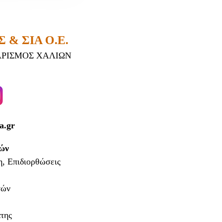
& ΣΙΑ Ο.Ε.
ΡΙΣΜΟΣ ΧΑΛΙΩΝ
a.gr
ιών
, Επιδιορθώσεις
τών
της