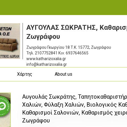
ΑΥΓΟΥΛΑΣ ΣΩΚΡΑΤΗΣ, Καθαρισ
Ζωγράφου
Ζωγράφου Γεωργίου 18
Τ.Κ. 15772, Ζωγράφου
Τηλ.
2107752841
Κιν.
6937646565
www.katharizoxalia.gr
info@katharizoxalia.gr
ς
Χάρτης
About us
Αυγουλάς Σωκράτης, Ταπητοκαθαριστήρ
Χαλιών, Φύλαξη Χαλιών, Βιολογικός Κα
Καθαρισμοί Σαλονιών, Καθαρισμός χει
Ζωγράφου