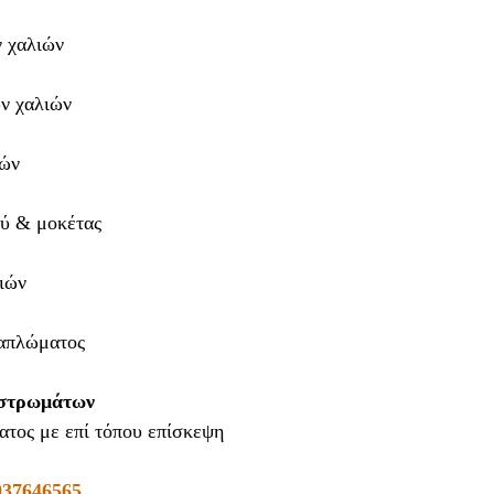
 χαλιών
ν χαλιών
ών
ού & μοκέτας
ιών
παπλώματος
 στρωμάτων
τος με επί τόπου επίσκεψη
937646565