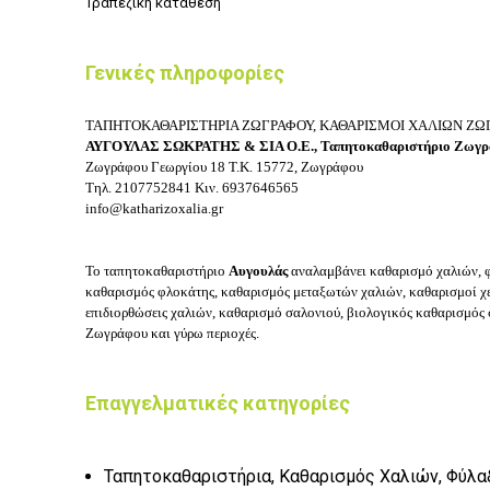
Τραπεζική κατάθεση
Γενικές πληροφορίες
ΤΑΠΗΤΟΚΑΘΑΡΙΣΤΗΡΙΑ ΖΩΓΡΑΦΟΥ, ΚΑΘΑΡΙΣΜΟΙ ΧΑΛΙΩΝ ΖΩ
ΑΥΓΟΥΛΑΣ ΣΩΚΡΑΤΗΣ & ΣΙΑ Ο.Ε.,
Ταπητοκαθαριστήριο Ζωγρά
Ζωγράφου Γεωργίου 18
Τ.Κ. 15772, Ζωγράφου
Τηλ.
2107752841
Κιν.
6937646565
info@katharizoxalia.gr
Το τ
απητοκαθαριστήριο
Αυγουλάς
αναλαμβάνει κ
αθαρισμό χαλιών, 
καθαρισμός φλοκάτης, καθαρισμός μεταξωτών χαλιών, καθαρισμοί χ
επιδιορθώσεις χαλιών, καθαρισμό σαλονιού, βιολογικός καθαρισμός 
Ζωγράφου και γύρω περιοχές.
Επαγγελματικές κατηγορίες
Ταπητοκαθαριστήρια, Καθαρισμός Χαλιών, Φύλα