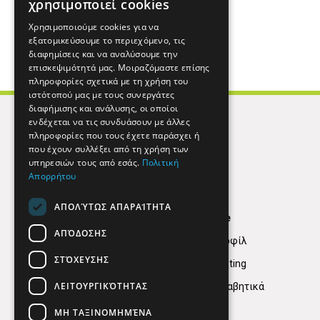
χρησιμοποιεί cookies
Χρησιμοποιούμε cookies για να
εξατομικεύσουμε το περιεχόμενο, τις
διαφημίσεις και να αναλύσουμε την
επισκεψιμότητά μας. Μοιραζόμαστε επίσης
πληροφορίες σχετικά με τη χρήση του
ιστότοπού μας με τους συνεργάτες
διαφήμισης και ανάλυσης, οι οποίοι
ενδέχεται να τις συνδυάσουν με άλλες
πληροφορίες που τους έχετε παράσχει ή
που έχουν συλλέξει από τη χρήση των
υπηρεσιών τους από εσάς.
Πολιτική
Απορρήτου
ΑΠΟΛΎΤΩΣ ΑΠΑΡΑΊΤΗΤΑ
Find Here
ΑΠΌΔΟΣΗΣ
Εταιρικό Προφίλ
ΣΤΌΧΕΥΣΗΣ
Digital marketing
ΛΕΙΤΟΥΡΓΙΚΌΤΗΤΑΣ
Κατηγορίες Αλφαβητικά
ΜΗ ΤΑΞΙΝΟΜΗΜΈΝΑ