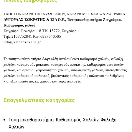
ΤΑΠΗΤΟΚΑΘΑΡΙΣΤΗΡΙΑ ΖΩΓΡΑΦΟΥ, ΚΑΘΑΡΙΣΜΟΙ ΧΑΛΙΩΝ ΖΩΓΡΑΦΟΥ:
ΑΥΓΟΥΛΑΣ ΣΩΚΡΑΤΗΣ & ΣΙΑ Ο.Ε.,
Ταπητοκαθαριστήριο Ζωγράφου,
Καθαρισμός χαλιού
Ζωγράφου Γεωργίου 18
Τ.Κ. 15772, Ζωγράφου
Τηλ.
2107752841
Κιν.
6937646565
info@katharizoxalia.gr
Το τ
απητοκαθαριστήριο
Αυγουλάς
αναλαμβάνει κ
αθαρισμό χαλιών, φύλαξη
χαλιών, καθαρισμός μοκέτας, καθαρισμός φλοκάτης, καθαρισμός μεταξωτών
χαλιών, καθαρισμοί χειροποίητων χαλιών, απολυμάνση χαλιών, επιδιορθώσεις
χαλιών, καθαρισμό σαλονιού, βιολογικός καθαρισμός σαλονιού, πολυθρόνας
κ.α. εξυπηρετώντας Ζωγράφου και γύρω περιοχές.
Επαγγελματικές κατηγορίες
Ταπητοκαθαριστήρια, Καθαρισμός Χαλιών, Φύλαξη
Χαλιών