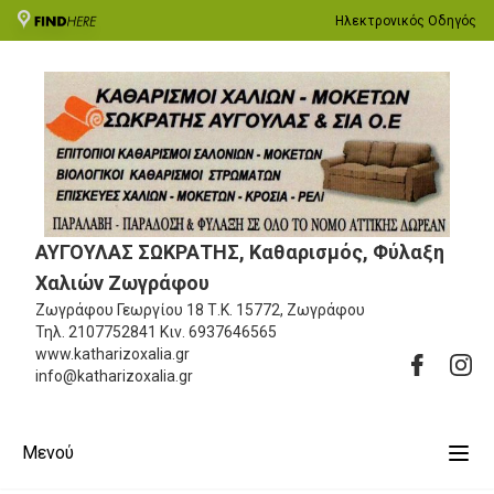
Ηλεκτρονικός Οδηγός
ΑΥΓΟΥΛΑΣ ΣΩΚΡΑΤΗΣ, Καθαρισμός, Φύλαξη
Χαλιών Ζωγράφου
Ζωγράφου Γεωργίου 18
Τ.Κ. 15772, Ζωγράφου
Τηλ.
2107752841
Κιν.
6937646565
www.katharizoxalia.gr
info@katharizoxalia.gr
Μενού