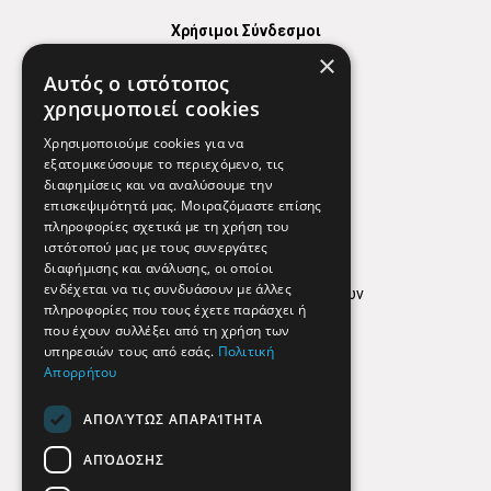
Χρήσιμοι Σύνδεσμοι
×
Χάρτης
Αυτός ο ιστότοπος
Χρήσιμα Τηλέφωνα
χρησιμοποιεί cookies
Εφημερεύοντα Φαρμακεία
Χρησιμοποιούμε cookies για να
εξατομικεύσουμε το περιεχόμενο, τις
διαφημίσεις και να αναλύσουμε την
επισκεψιμότητά μας. Μοιραζόμαστε επίσης
Απόρρητο
πληροφορίες σχετικά με τη χρήση του
ιστότοπού μας με τους συνεργάτες
Όροι Χρήσης
διαφήμισης και ανάλυσης, οι οποίοι
ενδέχεται να τις συνδυάσουν με άλλες
Πολιτική προστασίας δεδομένων
πληροφορίες που τους έχετε παράσχει ή
Findhere
που έχουν συλλέξει από τη χρήση των
υπηρεσιών τους από εσάς.
Πολιτική
Απορρήτου
Social Media
ΑΠΟΛΎΤΩΣ ΑΠΑΡΑΊΤΗΤΑ
ΑΠΌΔΟΣΗΣ