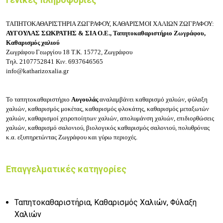
ΤΑΠΗΤΟΚΑΘΑΡΙΣΤΗΡΙΑ ΖΩΓΡΑΦΟΥ, ΚΑΘΑΡΙΣΜΟΙ ΧΑΛΙΩΝ ΖΩΓΡΑΦΟΥ:
ΑΥΓΟΥΛΑΣ ΣΩΚΡΑΤΗΣ & ΣΙΑ Ο.Ε.,
Ταπητοκαθαριστήριο Ζωγράφου,
Καθαρισμός χαλιού
Ζωγράφου Γεωργίου 18
Τ.Κ. 15772, Ζωγράφου
Τηλ.
2107752841
Κιν.
6937646565
info@katharizoxalia.gr
Το τ
απητοκαθαριστήριο
Αυγουλάς
αναλαμβάνει κ
αθαρισμό χαλιών, φύλαξη
χαλιών, καθαρισμός μοκέτας, καθαρισμός φλοκάτης, καθαρισμός μεταξωτών
χαλιών, καθαρισμοί χειροποίητων χαλιών, απολυμάνση χαλιών, επιδιορθώσεις
χαλιών, καθαρισμό σαλονιού, βιολογικός καθαρισμός σαλονιού, πολυθρόνας
κ.α. εξυπηρετώντας Ζωγράφου και γύρω περιοχές.
Επαγγελματικές κατηγορίες
Ταπητοκαθαριστήρια, Καθαρισμός Χαλιών, Φύλαξη
Χαλιών