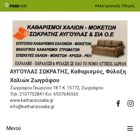
Ηλεκτρονικός Οδηγός
ΑΥΓΟΥΛΑΣ ΣΩΚΡΑΤΗΣ, Καθαρισμός, Φύλαξη
Χαλιών Ζωγράφου
Ζωγράφου Γεωργίου 18
Τ.Κ. 15772, Ζωγράφου
Τηλ.
2107752841
Κιν.
6937646565
www.katharizoxalia.gr
info@katharizoxalia.gr
Μενού