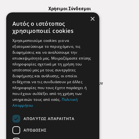
Χρήσιμοι Σύνδεσμοι
×
Χάρτης
Αυτός ο ιστότοπος
Χρήσιμα Τηλέφωνα
χρησιμοποιεί cookies
Εφημερεύοντα Φαρμακεία
Χρησιμοποιούμε cookies για να
εξατομικεύσουμε το περιεχόμενο, τις
διαφημίσεις και να αναλύσουμε την
επισκεψιμότητά μας. Μοιραζόμαστε επίσης
Απόρρητο
πληροφορίες σχετικά με τη χρήση του
ιστότοπού μας με τους συνεργάτες
Όροι Χρήσης
διαφήμισης και ανάλυσης, οι οποίοι
ενδέχεται να τις συνδυάσουν με άλλες
Πολιτική προστασίας δεδομένων
πληροφορίες που τους έχετε παράσχει ή
Findhere
που έχουν συλλέξει από τη χρήση των
υπηρεσιών τους από εσάς.
Πολιτική
Απορρήτου
Social Media
ΑΠΟΛΎΤΩΣ ΑΠΑΡΑΊΤΗΤΑ
ΑΠΌΔΟΣΗΣ