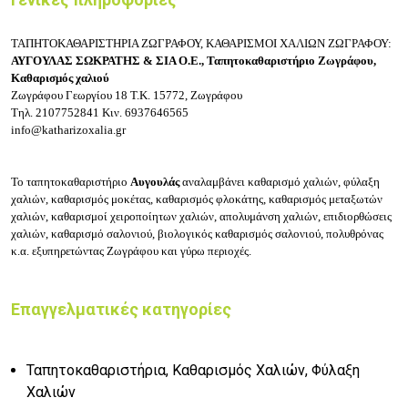
ΤΑΠΗΤΟΚΑΘΑΡΙΣΤΗΡΙΑ ΖΩΓΡΑΦΟΥ, ΚΑΘΑΡΙΣΜΟΙ ΧΑΛΙΩΝ ΖΩΓΡΑΦΟΥ:
ΑΥΓΟΥΛΑΣ ΣΩΚΡΑΤΗΣ & ΣΙΑ Ο.Ε.,
Ταπητοκαθαριστήριο Ζωγράφου,
Καθαρισμός χαλιού
Ζωγράφου Γεωργίου 18
Τ.Κ. 15772, Ζωγράφου
Τηλ.
2107752841
Κιν.
6937646565
info@katharizoxalia.gr
Το τ
απητοκαθαριστήριο
Αυγουλάς
αναλαμβάνει κ
αθαρισμό χαλιών, φύλαξη
χαλιών, καθαρισμός μοκέτας, καθαρισμός φλοκάτης, καθαρισμός μεταξωτών
χαλιών, καθαρισμοί χειροποίητων χαλιών, απολυμάνση χαλιών, επιδιορθώσεις
χαλιών, καθαρισμό σαλονιού, βιολογικός καθαρισμός σαλονιού, πολυθρόνας
κ.α. εξυπηρετώντας Ζωγράφου και γύρω περιοχές.
Επαγγελματικές κατηγορίες
Ταπητοκαθαριστήρια, Καθαρισμός Χαλιών, Φύλαξη
Χαλιών