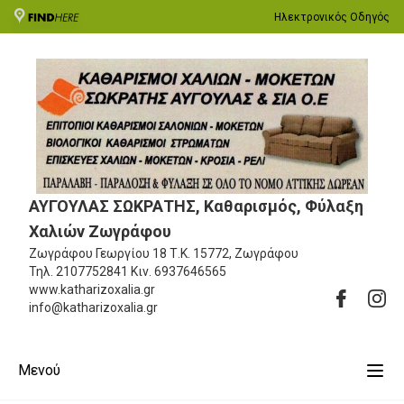
Ηλεκτρονικός Οδηγός
ΑΥΓΟΥΛΑΣ ΣΩΚΡΑΤΗΣ, Καθαρισμός, Φύλαξη
Χαλιών Ζωγράφου
Ζωγράφου Γεωργίου 18
Τ.Κ. 15772, Ζωγράφου
Τηλ.
2107752841
Κιν.
6937646565
www.katharizoxalia.gr
info@katharizoxalia.gr
Μενού