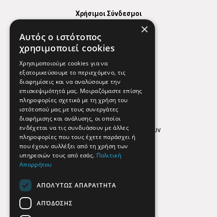
Χρήσιμοι Σύνδεσμοι
×
Χάρτης
Αυτός ο ιστότοπος
Χρήσιμα Τηλέφωνα
χρησιμοποιεί cookies
Εφημερεύοντα Φαρμακεία
Χρησιμοποιούμε cookies για να
εξατομικεύσουμε το περιεχόμενο, τις
διαφημίσεις και να αναλύσουμε την
επισκεψιμότητά μας. Μοιραζόμαστε επίσης
Απόρρητο
πληροφορίες σχετικά με τη χρήση του
ιστότοπού μας με τους συνεργάτες
Όροι Χρήσης
διαφήμισης και ανάλυσης, οι οποίοι
ενδέχεται να τις συνδυάσουν με άλλες
Πολιτική προστασίας δεδομένων
πληροφορίες που τους έχετε παράσχει ή
Findhere
που έχουν συλλέξει από τη χρήση των
υπηρεσιών τους από εσάς.
Πολιτική
Απορρήτου
Social Media
ΑΠΟΛΎΤΩΣ ΑΠΑΡΑΊΤΗΤΑ
ΑΠΌΔΟΣΗΣ