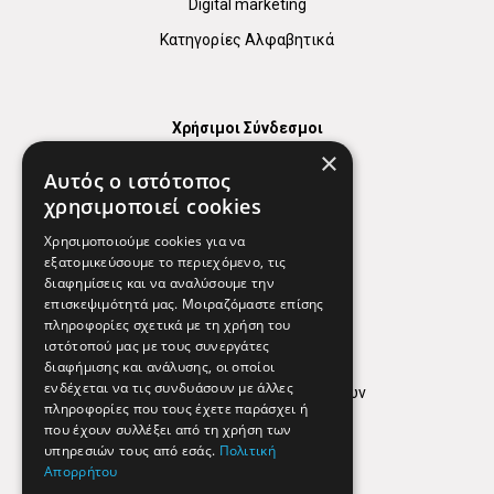
Digital marketing
Κατηγορίες Αλφαβητικά
Χρήσιμοι Σύνδεσμοι
×
Χάρτης
Αυτός ο ιστότοπος
Χρήσιμα Τηλέφωνα
χρησιμοποιεί cookies
Εφημερεύοντα Φαρμακεία
Χρησιμοποιούμε cookies για να
εξατομικεύσουμε το περιεχόμενο, τις
διαφημίσεις και να αναλύσουμε την
επισκεψιμότητά μας. Μοιραζόμαστε επίσης
Απόρρητο
πληροφορίες σχετικά με τη χρήση του
ιστότοπού μας με τους συνεργάτες
Όροι Χρήσης
διαφήμισης και ανάλυσης, οι οποίοι
ενδέχεται να τις συνδυάσουν με άλλες
Πολιτική προστασίας δεδομένων
πληροφορίες που τους έχετε παράσχει ή
Findhere
που έχουν συλλέξει από τη χρήση των
υπηρεσιών τους από εσάς.
Πολιτική
Απορρήτου