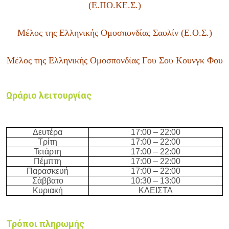
(Ε.ΠΟ.ΚΕ.Σ.)
Μέλος της Ελληνικής Ομοσπονδίας Σαολίν (Ε.Ο.Σ.)
Μέλος της Ελληνικής Ομοσπονδίας Γου Σου Κουνγκ Φου
Ωράριο λειτουργίας
Δευτέρα
17:
0
0 –
22
:
0
0
Τρίτη
17:
0
0 –
22
:
0
0
Τετάρτη
17:
0
0 –
22
:
0
0
Πέμπτη
17:
0
0 –
22
:
0
0
Παρασκευή
17:
0
0 –
22
:
0
0
Σάββατο
10:3
0 –
13
:
0
0
Κυριακή
ΚΛΕΙΣΤΑ
Τρόποι πληρωμής