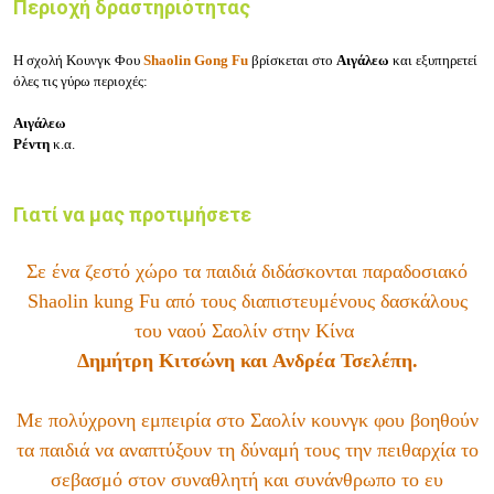
Περιοχή δραστηριότητας
Η σχολή Κουνγκ Φου
Shaolin Gong Fu
βρίσκεται στο
Αιγάλεω
και εξυπηρετεί
όλες τις γύρω περιοχές:
Αιγάλεω
Ρέντη
κ.α.
Γιατί να μας προτιμήσετε
Σε ένα ζεστό χώρο τα παιδιά διδάσκονται παραδοσιακό
Shaolin kung Fu από τους διαπιστευμένους δασκάλους
του ναού Σαολίν στην Κίνα
Δημήτρη Κιτσώνη και Ανδρέα Τσελέπη.
Με πολύχρονη εμπειρία στο Σαολίν κουνγκ φου βοηθούν
τα παιδιά να αναπτύξουν τη δύναμή τους την πειθαρχία το
σεβασμό στον συναθλητή και συνάνθρωπο το ευ