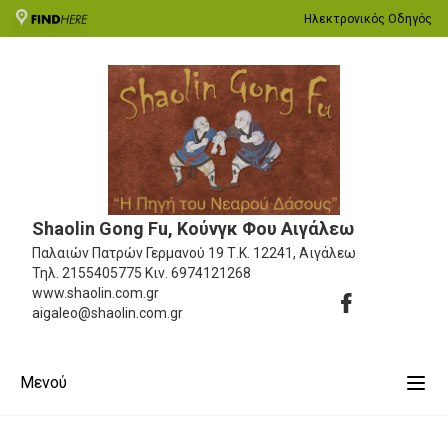
Ηλεκτρονικός Οδηγός
Shaolin Gong Fu, Κούνγκ Φου Αιγάλεω
Παλαιών Πατρών Γερμανού 19
Τ.Κ. 12241, Αιγάλεω
Τηλ.
2155405775
Κιν.
6974121268
www.shaolin.com.gr
aigaleo@shaolin.com.gr
Μενού