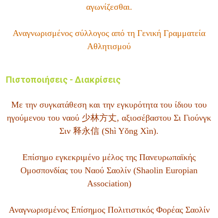
αγωνίζεσθαι.
Αναγνωρισμένος σύλλογος από τη Γενική Γραμματεία
Αθλητισμού
Πιστοποιήσεις - Διακρίσεις
Mε την συγκατάθεση και την εγκυρότητα του ίδιου του
ηγούμενου του ναού 少林方丈, αξιοσέβαστου Σι Γιούνγκ
Σιν 释永信 (Shì Yǒng Xìn).
Επίσημο εγκεκριμένο μέλος της Πανευρωπαϊκής
Ομοσπονδίας του Ναού Σαολίν (Shaolin Europian
Association)
Αναγνωρισμένος Επίσημος Πολιτιστικός Φορέας Σαολίν