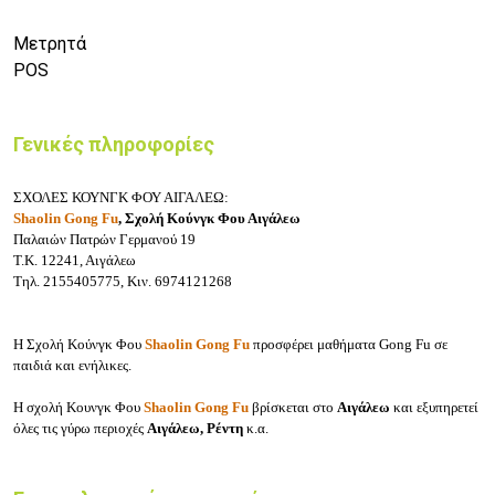
Μετρητά
POS
Γενικές πληροφορίες
ΣΧΟΛΕΣ ΚΟΥΝΓΚ ΦΟΥ ΑΙΓΑΛΕΩ:
Shaolin Gong Fu
, Σχολή Κούνγκ Φου Αιγάλεω
Παλαιών Πατρών Γερμανού 19
Τ.Κ. 12241, Αιγάλεω
Τηλ. 2155405775, Κιν. 6974121268
Η Σχολή Κούνγκ Φου
Shaolin Gong Fu
προσφέρει μαθήματα
Gong Fu σε
παιδιά και ενήλικες.
Η σχολή Κουνγκ Φου
Shaolin Gong Fu
βρίσκεται στο
Αιγάλεω
και εξυπηρετεί
όλες τις γύρω περιοχές
Αιγάλεω,
Ρέντη
κ.α.