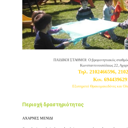
ΠΑΙΔΙΚΟΙ ΣΤΑΘΜΟΙ: Ο βρεφονηπιακός σταθμός 
Κωνσταντινουπόλεως 22
, Αχαρ
Τηλ. 2102466596, 210
Κιν. 694439629
Εξυπηρετεί Θρακομακεδόνες και Ο
Περιοχή δραστηριότητας
ΑΧΑΡΝΕΣ ΜΕΝΙΔΙ