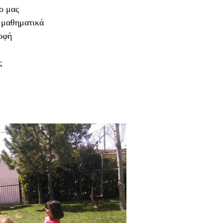
ο μας
 μαθηματικά
οφή
ς