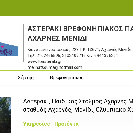
ΑΣΤΕΡΑΚΙ ΒΡΕΦΟΝΗΠΙΑΚΟΣ Π
ΑΧΑΡΝΕΣ ΜΕΝΙΔΙ
Κωνσταντινουπόλεως 228
Τ.Κ. 13671, Αχαρνές Μενίδι
Τηλ.
2102466596, 2102409716
Κιν.
6944396291
www.toasteraki.gr
melinatsouma@hotmail.com
ς
Χάρτης
Βρεφονηπιακός
Αστεράκι, Παιδικός Σταθμός Αχαρνές Μ
σταθμός Αχαρνές, Μενίδι, Ολυμπιακό Χ
Υπηρεσίες - Προϊόντα