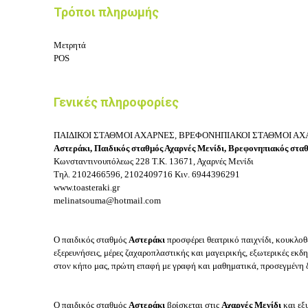
Τρόποι πληρωμής
Μετρητά
POS
Γενικές πληροφορίες
ΠΑΙΔΙΚΟΙ ΣΤΑΘΜΟΙ ΑΧΑΡΝΕΣ, ΒΡΕΦΟΝΗΠΙΑΚΟΙ ΣΤΑΘΜΟΙ ΑΧ
Αστεράκι, Παιδικός σταθμός Αχαρνές Μενίδι, Βρεφονηπιακός στα
Κωνσταντινουπόλεως 228
Τ.Κ. 13671, Αχαρνές Μενίδι
Τηλ.
2102466596, 2102409716
Κιν.
6944396291
www.toasteraki.gr
melinatsouma@hotmail.com
Ο παιδικός σταθμός
Αστεράκι
προσφέρει θεατρικό παιχνίδι, κουκλοθ
εξερευνήσεις, μέρες ζαχαροπλαστικής και μαγειρικής, εξωτερικές εκδ
στον κήπο μας, πρώτη επαφή με γραφή και μαθηματικά, προσεγμένη 
Ο παιδικός σταθμός
Αστεράκι
βρίσκεται στις
Αχαρνές
Μενίδι
και εξυ