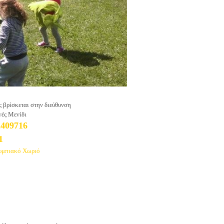
βρίσκεται στην διεύθυνση
νές Μενίδι
2409716
1
λυμπιακό Χωριό