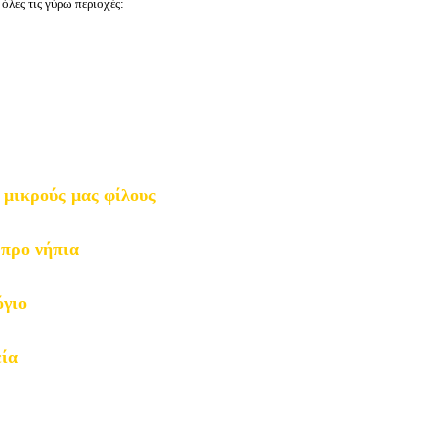
 όλες τις γύρω περιοχές:
 μικρούς μας φίλους
ς
προ νήπια
όγιο
ία