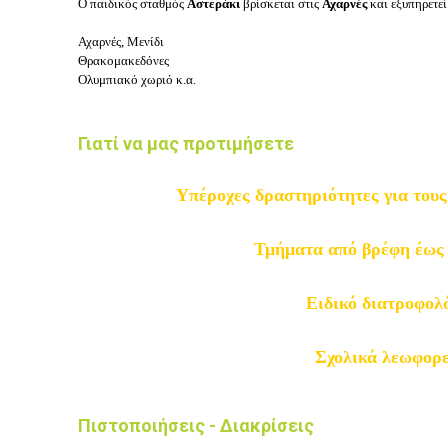
Ο παιδικός σταθμός
Αστεράκι
βρίσκεται στις
Αχαρνές
και εξυπηρετεί
Αχαρνές, Μενίδι
Θρακομακεδόνες
Ολυμπιακό χωριό κ.α.
Γιατί να μας προτιμήσετε
Υπέροχες δραστηριότητες για τους
Τμήματα από βρέφη έω
Ειδικό διατροφολ
Σχολικά λεωφορε
Πιστοποιήσεις - Διακρίσεις