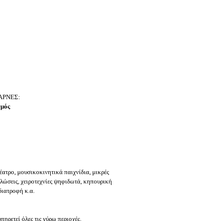
ΑΡΝΕΣ:
θμός
έατρο, μουσικοκινητικά παιχνίδια, μικρές
ηλώσεις, χειροτεχνίες ψηφιδωτά, κηπουρική
διατροφή κ.α.
πηρετεί όλες τις γύρω περιοχές.