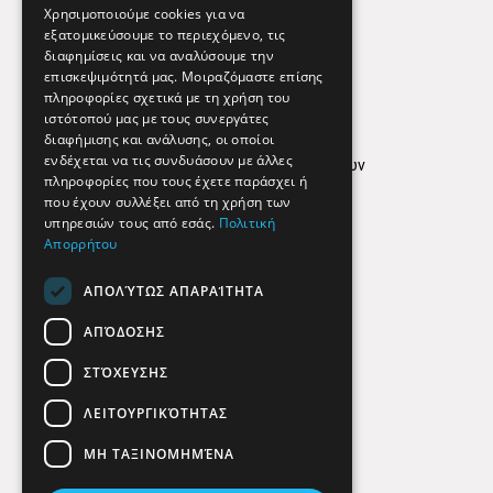
Εφημερεύοντα Φαρμακεία
Χρησιμοποιούμε cookies για να
εξατομικεύσουμε το περιεχόμενο, τις
διαφημίσεις και να αναλύσουμε την
επισκεψιμότητά μας. Μοιραζόμαστε επίσης
Απόρρητο
πληροφορίες σχετικά με τη χρήση του
ιστότοπού μας με τους συνεργάτες
Όροι Χρήσης
διαφήμισης και ανάλυσης, οι οποίοι
ενδέχεται να τις συνδυάσουν με άλλες
Πολιτική προστασίας δεδομένων
πληροφορίες που τους έχετε παράσχει ή
Findhere
που έχουν συλλέξει από τη χρήση των
υπηρεσιών τους από εσάς.
Πολιτική
Απορρήτου
Social Media
ΑΠΟΛΎΤΩΣ ΑΠΑΡΑΊΤΗΤΑ
ΑΠΌΔΟΣΗΣ
ΣΤΌΧΕΥΣΗΣ
ΛΕΙΤΟΥΡΓΙΚΌΤΗΤΑΣ
ΜΗ ΤΑΞΙΝΟΜΗΜΈΝΑ