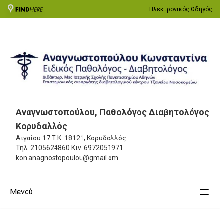
Ηλεκτρονικός Οδηγός
Αναγνωστοπούλου, Παθολόγος Διαβητολόγος
Κορυδαλλός
Αιγαίου 17
Τ.Κ. 18121, Κορυδαλλός
Τηλ.
2105624860
Κιν.
6972051971
kon.anagnostopoulou@gmail.om
Μενού