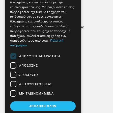
διαφημίσεις και να αναλύσουμε την
επισκεψιμότητά μας. Μοιραζόμαστε επίσης
Απόρρητο
πληροφορίες σχετικά με τη χρήση του
ιστότοπού μας με τους συνεργάτες
Όροι Χρήσης
διαφήμισης και ανάλυσης, οι οποίοι
ενδέχεται να τις συνδυάσουν με άλλες
Πολιτική προστασίας δεδομένων
πληροφορίες που τους έχετε παράσχει ή
Findhere
που έχουν συλλέξει από τη χρήση των
υπηρεσιών τους από εσάς.
Πολιτική
Απορρήτου
Social Media
ΑΠΟΛΎΤΩΣ ΑΠΑΡΑΊΤΗΤΑ
ΑΠΌΔΟΣΗΣ
ΣΤΌΧΕΥΣΗΣ
ΛΕΙΤΟΥΡΓΙΚΌΤΗΤΑΣ
ΜΗ ΤΑΞΙΝΟΜΗΜΈΝΑ
ΑΠΟΔΟΧΉ ΌΛΩΝ