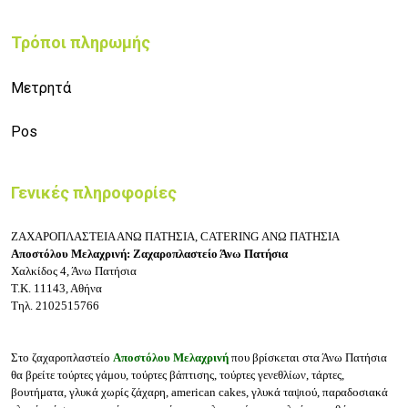
Τρόποι πληρωμής
Μετρητά
Pos
Γενικές πληροφορίες
ΖΑΧΑΡΟΠΛΑΣΤΕΙΑ ΑΝΩ ΠΑΤΗΣΙΑ, CATERING ΑΝΩ ΠΑΤΗΣΙΑ
Αποστόλου Μελαχρινή: Ζαχαροπλαστείο Άνω Πατήσια
Χαλκίδος 4, Άνω Πατήσια
Τ.Κ. 11143, Αθήνα
Τηλ. 2102515766
Στο ζαχαροπλαστείο
Αποστόλου Μελαχρινή
που βρίσκεται στα Άνω Πατήσια
θα βρείτε τ
ούρτες γάμου, τ
ούρτες βάπτισης, τ
ούρτες γενεθλίων, τ
άρτες,
β
ουτήματα, γ
λυκά χωρίς ζάχαρη, a
merican cakes, γ
λυκά ταψιού, π
αραδοσιακά