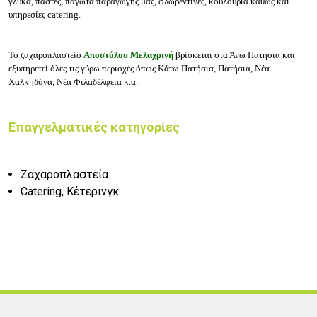
γλυκά, π
άστες, π
αγωτά παραγωγής μας, φ
λωρεντίνες, κ
ουλούρια καθώς και
υπηρεσίες c
atering.
Το ζαχαροπλαστείο
Αποστόλου Μελαχρινή
βρίσκεται στα Άνω Πατήσια και
εξυπηρετεί όλες τις γύρω περιοχές όπως
Κάτω Πατήσια, Πατήσια,
Νέα
Χαλκηδόνα,
Νέα Φιλαδέλφεια κ.α.
Επαγγελματικές κατηγορίες
Ζαχαροπλαστεία
Catering, Κέτερινγκ