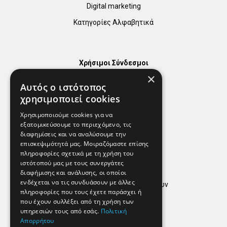
Digital marketing
Κατηγορίες Αλφαβητικά
Χρήσιμοι Σύνδεσμοι
×
Χάρτης
Αυτός ο ιστότοπος
Χρήσιμα Τηλέφωνα
χρησιμοποιεί cookies
Εφημερεύοντα Φαρμακεία
Χρησιμοποιούμε cookies για να
εξατομικεύσουμε το περιεχόμενο, τις
διαφημίσεις και να αναλύσουμε την
επισκεψιμότητά μας. Μοιραζόμαστε επίσης
Απόρρητο
πληροφορίες σχετικά με τη χρήση του
ιστότοπού μας με τους συνεργάτες
Όροι Χρήσης
διαφήμισης και ανάλυσης, οι οποίοι
ενδέχεται να τις συνδυάσουν με άλλες
Πολιτική προστασίας δεδομένων
πληροφορίες που τους έχετε παράσχει ή
Findhere
που έχουν συλλέξει από τη χρήση των
υπηρεσιών τους από εσάς.
Πολιτική
Απορρήτου