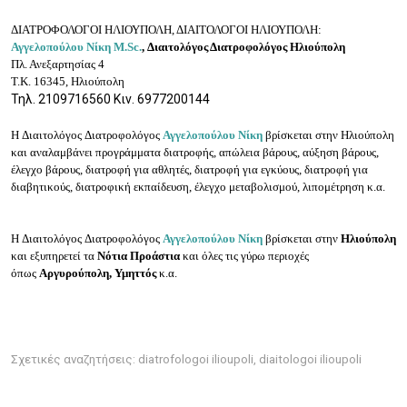
ΔΙΑΤΡΟΦΟΛΟΓΟΙ ΗΛΙΟΥΠΟΛΗ, ΔΙΑΙΤΟΛΟΓΟΙ ΗΛΙΟΥΠΟΛΗ:
Αγγελοπούλου Νίκη M.Sc.
,
Διαιτολόγος Διατροφολόγος
Ηλιούπολη
Πλ. Ανεξαρτησίας 4
Τ.Κ. 16345, Ηλιούπολη
Τηλ.
2109716560
Κιν.
6977200144
Η
Δ
ιαιτολόγος
Δ
ιατροφολόγος
Αγγελοπούλου Νίκη
βρίσκεται στην Ηλιούπολη
και αναλαμβάνει π
ρογράμματα διατροφής, α
πώλεια βάρους, α
ύξηση βάρους,
έ
λεγχο βάρους, δ
ιατροφή για αθλητές, δ
ιατροφή για εγκύους, δ
ιατροφή για
διαβητικούς, δ
ιατροφική εκπαίδευση, έ
λεγχο μεταβολισμού, λ
ιπομέτρηση κ.α.
Η
Δ
ιαιτολόγος
Δ
ιατροφολόγος
Αγγελοπούλου Νίκη
βρίσκεται στην
Ηλιούπολη
και εξυπηρετεί τα
Νότια Προάστια
και όλες τις γύρω περιοχές
όπως
Αργυρούπολη,
Υμηττός
κ.α.
Σχετικές αναζητήσεις: diatrofologoi ilioupoli, diaitologoi ilioupoli