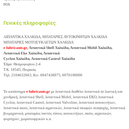
POS
Γενικές πληροφορίες
ΛΙΠΑΝΤΙΚΑ ΧΑΛΚΙΔΑ, ΜΠΑΤΑΡΙΕΣ ΑΥΤΟΚΙΝΗΤΩΝ
ΧΑΛΚΙΔΑ
ΜΠΑΤΑΡΙΕΣ ΜΟΤΟΣΥΚΛΕΤΩΝ ΧΑΛΚΙΔΑ:
e-lubricants.gr
, Λιπαντικά Shell
Χαλκίδα
, Λιπαντικά Mobil
Χαλκίδα
,
Λιπαντικά Eko
Χαλκίδα
, Λιπαντικά
Cyclon
Χαλκίδα
,
Λιπαντικά
Castrol
Χαλκίδα
Έδρα: Θεσμοφορίου 2-4
Τ.Κ. 18545, Πειραιάς
Τηλ. 2104632663, Κιν. 6947438975, 6970190000
Το κατάστημα
e-lubricants.gr
με λιπαντικά διαθέτει λιπαντικά σε λιανική και
χονδρική, λιπαντικά Shell, λιπαντικά Mobil, λιπαντικά EKO, λιπαντικά
Cyclon, λιπαντικά Castrol, λιπαντικά Valvoline, λιπαντικά αυτοκινήτων,
λιπαντικά moto, λιπαντικά αγροτικών, λιπαντικά σκαφών αναψυχής, λιπαντικά
βιομηχανικά, μπαταρίες παντός τύπου, αυτοκινήτων, moto, αγροτικών,
φορτηγών, χωματουργικών κ.α.