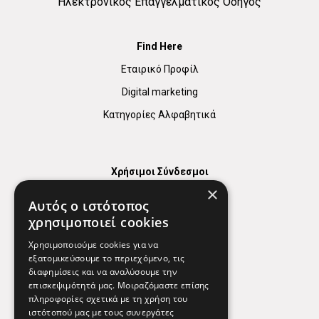
Ηλεκτρονικός Επαγγελματικός Οδηγός
Find Here
Εταιρικό Προφίλ
Digital marketing
Κατηγορίες Αλφαβητικά
Χρήσιμοι Σύνδεσμοι
×
Χάρτης
Αυτός ο ιστότοπος
Χρήσιμα Τηλέφωνα
χρησιμοποιεί cookies
Εφημερεύοντα Φαρμακεία
Χρησιμοποιούμε cookies για να
εξατομικεύσουμε το περιεχόμενο, τις
διαφημίσεις και να αναλύσουμε την
επισκεψιμότητά μας. Μοιραζόμαστε επίσης
Απόρρητο
πληροφορίες σχετικά με τη χρήση του
ιστότοπού μας με τους συνεργάτες