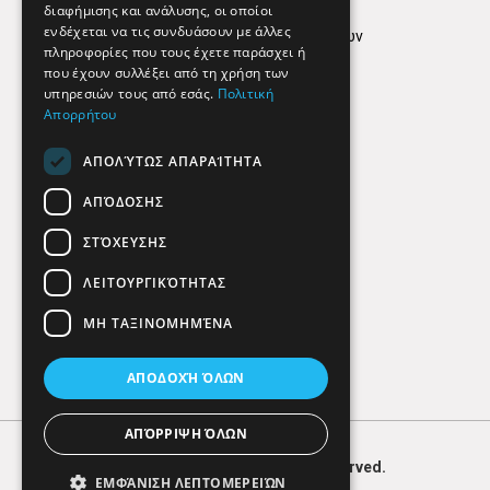
Όροι Χρήσης
διαφήμισης και ανάλυσης, οι οποίοι
ενδέχεται να τις συνδυάσουν με άλλες
Πολιτική προστασίας δεδομένων
πληροφορίες που τους έχετε παράσχει ή
Findhere
που έχουν συλλέξει από τη χρήση των
υπηρεσιών τους από εσάς.
Πολιτική
Απορρήτου
Social Media
ΑΠΟΛΎΤΩΣ ΑΠΑΡΑΊΤΗΤΑ
ΑΠΌΔΟΣΗΣ
ΣΤΌΧΕΥΣΗΣ
ΛΕΙΤΟΥΡΓΙΚΌΤΗΤΑΣ
ΜΗ ΤΑΞΙΝΟΜΗΜΈΝΑ
ΑΠΟΔΟΧΉ ΌΛΩΝ
ΑΠΌΡΡΙΨΗ ΌΛΩΝ
© 2026
FIND
HERE. All Rights Reserved.
ΕΜΦΆΝΙΣΗ ΛΕΠΤΟΜΕΡΕΙΏΝ