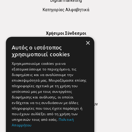
Digital marketing
Κατηγορίες Αλφαβητικά
Χρήσιμοι Σύνδεσμοι
×
Χάρτης
Αυτός ο ιστότοπος
Χρήσιμα Τηλέφωνα
χρησιμοποιεί cookies
Εφημερεύοντα Φαρμακεία
Χρησιμοποιούμε cookies για να
εξατομικεύσουμε το περιεχόμενο, τις
διαφημίσεις και να αναλύσουμε την
επισκεψιμότητά μας. Μοιραζόμαστε επίσης
Απόρρητο
πληροφορίες σχετικά με τη χρήση του
ιστότοπού μας με τους συνεργάτες
Όροι Χρήσης
διαφήμισης και ανάλυσης, οι οποίοι
ενδέχεται να τις συνδυάσουν με άλλες
Πολιτική προστασίας δεδομένων
πληροφορίες που τους έχετε παράσχει ή
Findhere
που έχουν συλλέξει από τη χρήση των
υπηρεσιών τους από εσάς.
Πολιτική
Απορρήτου