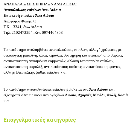
ΑΝΑΠΑΛΑΙΩΣΕΙΣ ΕΠΙΠΛΩΝ ΑΝΩ ΛΙΟΣΙΑ:
Αναπαλαίωση επίπλων Άνω Λιόσια
Επισκευή επίπλων Άνω Λιόσια
Λεωφόρος Φυλής 73
Τ.Κ. 13341, Ανω Λιόσια
Τηλ. 2102472294, Κιν. 6974464853
Το κατάστημα αναλαμβάνει αναπαλαιώσεις επίπλων, αλλαγή χρώματος με
οικολογική ριπολίνη, λάκα, κιμωλία, συντήρηση και επισκευή από σαράκι,
αντικατάσταση σπασμένων κομματιών, αλλαγή ταπετσαρίας επίπλων,
αντικατάσταση αφρολέξ, αντικατάσταση σούστες, αντικατάσταση ιμάντες,
αλλαγή Βιεννέζικης ψάθας επίπλων κ.α.
Το κατάστημα αναπαλαιώσεις επίπλων βρίσκεται στα
Άνω Λιόσια
και
εξυπηρετεί όλες τις γύρω περιοχές
Άνω Λιόσια, Αχαρνές, Μενίδι, Φυλή, Χασιά
κ.α.
Επαγγελματικές κατηγορίες