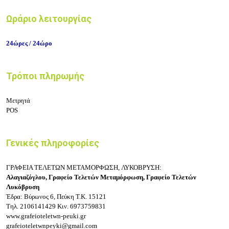
Ωράριο λειτουργίας
24ώρες / 24ώρο
Τρόποι πληρωμής
Μετρητά
POS
Γενικές πληροφορίες
ΓΡΑΦΕΙΑ ΤΕΛΕΤΩΝ ΜΕΤΑΜΟΡΦΩΣΗ, ΛΥΚΟΒΡΥΣΗ:
Αλαγιαζόγλου,
Γραφείο Τελετών Μεταμόρφωση,
Γραφείο Τελετών
Λυκόβρυση
Έδρα: Βύρωνος 6, Πεύκη
Τ.Κ. 15121
Τηλ.
2106141429
Κιν.
6973759831
www.grafeioteletwn-peuki.gr
grafeioteletwnpeyki@gmail.com