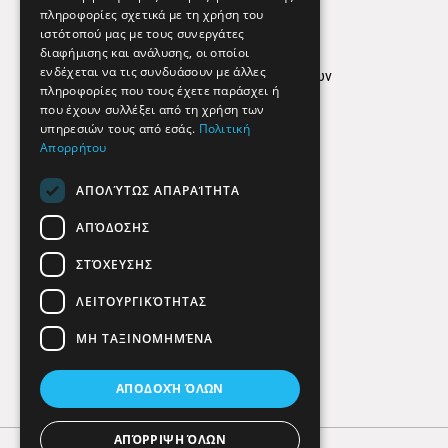
Απόρρητο
πληροφορίες σχετικά με τη χρήση του
ιστότοπού μας με τους συνεργάτες
Όροι Χρήσης
διαφήμισης και ανάλυσης, οι οποίοι
ενδέχεται να τις συνδυάσουν με άλλες
Πολιτική προστασίας δεδομένων
πληροφορίες που τους έχετε παράσχει ή
Findhere
που έχουν συλλέξει από τη χρήση των
υπηρεσιών τους από εσάς.
Πολιτική
Απορρήτου
Social Media
ΑΠΟΛΎΤΩΣ ΑΠΑΡΑΊΤΗΤΑ
ΑΠΌΔΟΣΗΣ
ΣΤΌΧΕΥΣΗΣ
ΛΕΙΤΟΥΡΓΙΚΌΤΗΤΑΣ
ΜΗ ΤΑΞΙΝΟΜΗΜΈΝΑ
ΑΠΟΔΟΧΉ ΌΛΩΝ
ΑΠΌΡΡΙΨΗ ΌΛΩΝ