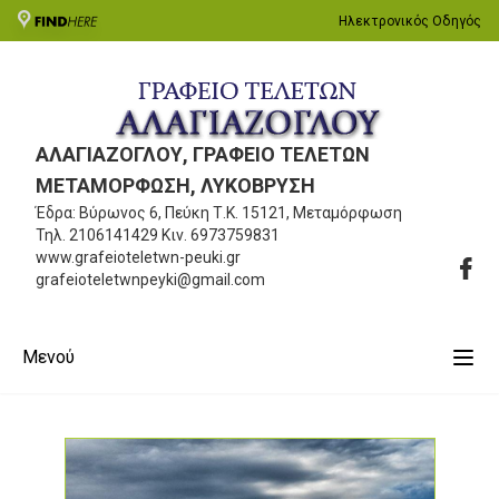
Ηλεκτρονικός Οδηγός
ΑΛΑΓΙΑΖΟΓΛΟΥ, ΓΡΑΦΕΙΟ ΤΕΛΕΤΩΝ
ΜΕΤΑΜΟΡΦΩΣΗ, ΛΥΚΟΒΡΥΣΗ
Έδρα: Βύρωνος 6, Πεύκη
Τ.Κ. 15121, Μεταμόρφωση
Τηλ.
2106141429
Κιν.
6973759831
www.grafeioteletwn-peuki.gr
grafeioteletwnpeyki@gmail.com
Μενού