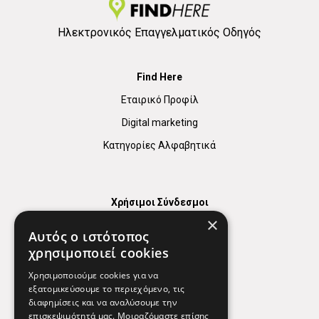
Ηλεκτρονικός Επαγγελματικός Οδηγός
Find Here
Εταιρικό Προφίλ
Digital marketing
Κατηγορίες Αλφαβητικά
Χρήσιμοι Σύνδεσμοι
×
Χάρτης
Αυτός ο ιστότοπος
Χρήσιμα Τηλέφωνα
χρησιμοποιεί cookies
Εφημερεύοντα Φαρμακεία
Χρησιμοποιούμε cookies για να
εξατομικεύσουμε το περιεχόμενο, τις
διαφημίσεις και να αναλύσουμε την
επισκεψιμότητά μας. Μοιραζόμαστε επίσης