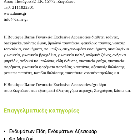
Λεωφ. Παπάγου 32
Τ.Κ. 15772, Ζωγράφου
Τηλ.
2111822301
www.dame.gr
info@dame.gr
Η
Boutique
Dame
Γυναικεία Exclusive Accessories
διαθέτει τσάντες,
backpacks, τσάντες ώμου, βραδινά τσαντάκια, φακέλους τσάντες, νεσεσέρ
τσαντάκια, κοσμήματα, φο μπιζού, επιχρυσωμένα κοσμήματα, σκουλαρίκια
γυναικεία, γυναικεία βραχιόλια, γυναικεία κολιέ,
ανδρικές ζώνες, ανδρικά
μπρελόκ, ανδρικά κομπολόγια, είδη ένδυσης, γυναικεία ρούχα, γυναικεία
φορέματα, γυναικεία φορέματα παραλίας, καφτάνια, αξεσουάρ θαλάσσης,
pestema πετσέτες, καπέλα θαλάσσης, τσαντάκια-νεσεσέρ παραλίας κ.α.
Η
Boutique
Dame
Γυναικεία Exclusive Accessories
έχει έδρα
στου
Ζωγράφου
και εξυπηρετεί όλες τις γύρω περιοχές Ζωγράφου, Ιλίσια κ.α.
Επαγγελματικές κατηγορίες
Ενδυμάτων Είδη, Ενδυμάτων Αξεσουάρ
Φο Μπιζού