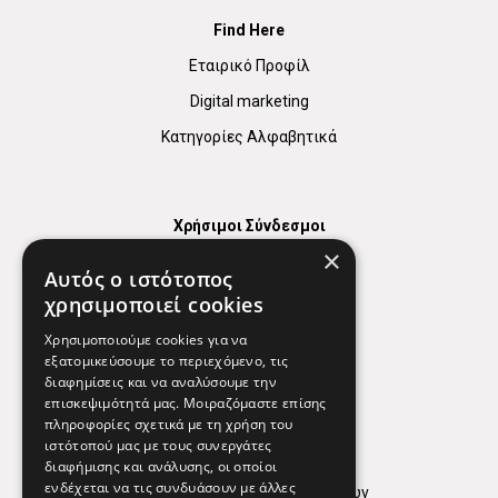
Find Here
Εταιρικό Προφίλ
Digital marketing
Κατηγορίες Αλφαβητικά
Χρήσιμοι Σύνδεσμοι
×
Χάρτης
Αυτός ο ιστότοπος
Χρήσιμα Τηλέφωνα
χρησιμοποιεί cookies
Εφημερεύοντα Φαρμακεία
Χρησιμοποιούμε cookies για να
εξατομικεύσουμε το περιεχόμενο, τις
διαφημίσεις και να αναλύσουμε την
επισκεψιμότητά μας. Μοιραζόμαστε επίσης
Απόρρητο
πληροφορίες σχετικά με τη χρήση του
ιστότοπού μας με τους συνεργάτες
Όροι Χρήσης
διαφήμισης και ανάλυσης, οι οποίοι
ενδέχεται να τις συνδυάσουν με άλλες
Πολιτική προστασίας δεδομένων