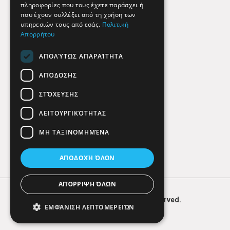
πληροφορίες που τους έχετε παράσχει ή
Findhere
που έχουν συλλέξει από τη χρήση των
υπηρεσιών τους από εσάς.
Πολιτική
Απορρήτου
Social Media
ΑΠΟΛΎΤΩΣ ΑΠΑΡΑΊΤΗΤΑ
ΑΠΌΔΟΣΗΣ
ΣΤΌΧΕΥΣΗΣ
ΛΕΙΤΟΥΡΓΙΚΌΤΗΤΑΣ
ΜΗ ΤΑΞΙΝΟΜΗΜΈΝΑ
ΑΠΟΔΟΧΉ ΌΛΩΝ
ΑΠΌΡΡΙΨΗ ΌΛΩΝ
© 2026
FIND
HERE. All Rights Reserved.
ΕΜΦΆΝΙΣΗ ΛΕΠΤΟΜΕΡΕΙΏΝ