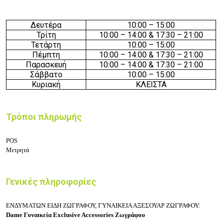
Δευτέρα
10:0
0 –
15
:0
0
Τρίτη
10:0
0 –
14
:0
0
& 17:30 – 21:00
Τετάρτη
10:0
0 –
15
:0
0
Πέμπτη
10:0
0 –
14
:0
0
& 17:30 – 21:00
Παρασκευή
10:0
0 –
14
:0
0
& 17:30 – 21:00
Σάββατο
10:0
0 –
15
:0
0
Κυριακή
ΚΛΕΙΣΤΑ
Τρόποι πληρωμής
POS
Μετρητά
Γενικές πληροφορίες
ΕΝΔΥΜΑΤΩΝ ΕΙΔΗ ΖΩΓΡΑΦΟΥ, ΓΥΝΑΙΚΕΙΑ ΑΞΕΣΟΥΑΡ ΖΩΓΡΑΦΟΥ:
Dame Γυναικεία Exclusive Accessories Ζωγράφου