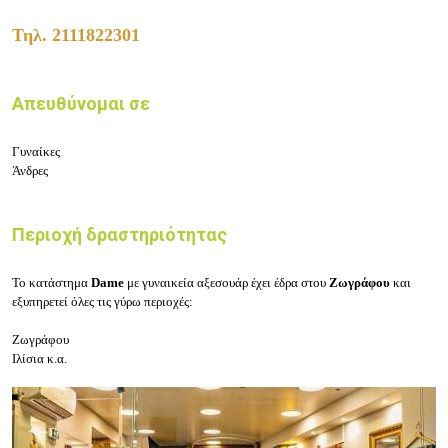
Τηλ.
2111822301
Απευθύνομαι σε
Γυναίκες
Άνδρες
Περιοχή δραστηριότητας
Το κατάστημα
Dame
με γυναικεία αξεσουάρ
έχει έδρα στου
Ζωγράφου
και
εξυπηρετεί όλες τις γύρω περιοχές:
Ζωγράφου
Ιλίσια
κ.α.