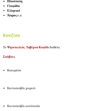
Ηλιούπολη
Γλυφάδα
Ελληνικό
Άλιμος
κ.α.
Κουζίνα
Το
Ψητοπωλείο, Ταβέρνα Κοψίδι
διαθέτει :
Σούβλες
Κοκορέτσι
Κοντοσούβλι χοιρινό
Κοντοσούβλι κοτόπουλο