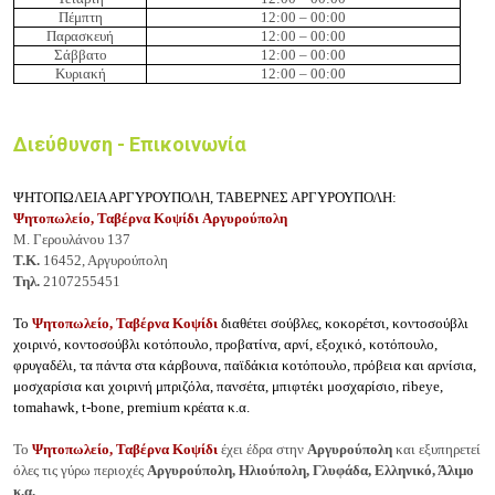
Πέμπτη
12:00 – 00:00
Παρασκευή
12:00 – 00:00
Σάββατο
12:00 – 00:00
Κυριακή
12:00 – 00:00
Διεύθυνση - Επικοινωνία
ΨΗΤΟΠΩΛΕΙΑ ΑΡΓΥΡΟΥΠΟΛΗ, ΤΑΒΕΡΝΕΣ ΑΡΓΥΡΟΥΠΟΛΗ:
Ψητοπωλείο, Ταβέρνα Κοψίδι
Αργυρούπολη
Μ. Γερουλάνου 137
Τ.Κ.
16452, Αργυρούπολη
Τηλ.
2107255451
Το
Ψητοπωλείο, Ταβέρνα Κοψίδι
διαθέτει σούβλες, κοκορέτσι, κοντοσούβλι
χοιρινό, κοντοσούβλι κοτόπουλο, προβατίνα, αρνί, εξοχικό, κοτόπουλο,
φρυγαδέλι, τα πάντα στα κάρβουνα, παϊδάκια κοτόπουλο, πρόβεια και αρνίσια,
μοσχαρίσια και χοιρινή μπριζόλα, πανσέτα, μπιφτέκι μοσχαρίσιο, ribeye,
tomahawk, t-bone, premium κρέατα κ.α.
Το
Ψητοπωλείο, Ταβέρνα Κοψίδι
έχει έδρα στην
Αργυρούπολη
και εξυπηρετεί
όλες τις γύρω περιοχές
Αργυρούπολη, Ηλιούπολη, Γλυφάδα, Ελληνικό, Άλιμο
κ.α.