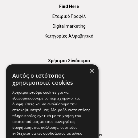
Find Here
Εταιρικό Προφίλ
Digital marketing
Κατηγορίες Αλφαβητικά
Χρήσιμοι Σύνδεσμοι
×
Χάρτης
Αυτός ο ιστότοπος
Χρήσιμα Τηλέφωνα
χρησιμοποιεί cookies
Εφημερεύοντα Φαρμακεία
Χρησιμοποιούμε cookies για να
εξατομικεύσουμε το περιεχόμενο, τις
διαφημίσεις και να αναλύσουμε την
επισκεψιμότητά μας. Μοιραζόμαστε επίσης
Απόρρητο
πληροφορίες σχετικά με τη χρήση του
ιστότοπού μας με τους συνεργάτες
Όροι Χρήσης
διαφήμισης και ανάλυσης, οι οποίοι
ενδέχεται να τις συνδυάσουν με άλλες
Πολιτική προστασίας δεδομένων