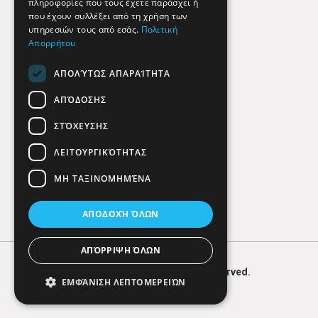
πληροφορίες που τους έχετε παράσχει ή
Findhere
που έχουν συλλέξει από τη χρήση των
υπηρεσιών τους από εσάς.
Πολιτική
Απορρήτου
Social Media
ΑΠΟΛΎΤΩΣ ΑΠΑΡΑΊΤΗΤΑ
ΑΠΌΔΟΣΗΣ
ΣΤΌΧΕΥΣΗΣ
ΛΕΙΤΟΥΡΓΙΚΌΤΗΤΑΣ
ΜΗ ΤΑΞΙΝΟΜΗΜΈΝΑ
ΑΠΟΔΟΧΉ ΌΛΩΝ
ΑΠΌΡΡΙΨΗ ΌΛΩΝ
© 2026
FIND
HERE. All Rights Reserved.
ΕΜΦΆΝΙΣΗ ΛΕΠΤΟΜΕΡΕΙΏΝ