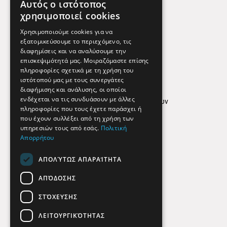
Αυτός ο ιστότοπος
Χρήσιμα Τηλέφωνα
χρησιμοποιεί cookies
Εφημερεύοντα Φαρμακεία
Χρησιμοποιούμε cookies για να
εξατομικεύσουμε το περιεχόμενο, τις
διαφημίσεις και να αναλύσουμε την
επισκεψιμότητά μας. Μοιραζόμαστε επίσης
Απόρρητο
πληροφορίες σχετικά με τη χρήση του
ιστότοπού μας με τους συνεργάτες
Όροι Χρήσης
διαφήμισης και ανάλυσης, οι οποίοι
ενδέχεται να τις συνδυάσουν με άλλες
Πολιτική προστασίας δεδομένων
πληροφορίες που τους έχετε παράσχει ή
Findhere
που έχουν συλλέξει από τη χρήση των
υπηρεσιών τους από εσάς.
Πολιτική
Απορρήτου
Social Media
ΑΠΟΛΎΤΩΣ ΑΠΑΡΑΊΤΗΤΑ
ΑΠΌΔΟΣΗΣ
ΣΤΌΧΕΥΣΗΣ
ΛΕΙΤΟΥΡΓΙΚΌΤΗΤΑΣ