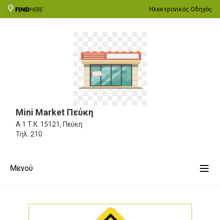
Ηλεκτρονικός Οδηγός
Mini Market Πεύκη
Α 1
Τ.Κ. 15121, Πεύκη
Τηλ.
210
Μενού