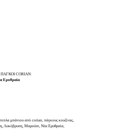
 ΠΑΓΚΟΙ CORIAN:
Νέα Ερυθραία
έπιπλα μπάνιου από corian, πάγκους κουζίνας,
κη, Λυκόβρυση, Μαρούσι, Νέα Ερυθραία,