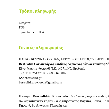
Τρόποι πληρωμής
Μετρητά
POS
Τραπεζική κατάθεση
Γενικές πληροφορίες
ΠΑΓΚΟΙ ΚΟΥΖΙΝΑΣ CORIAN, ΑΚΡΥΛΙΚΟΙ ΠΑΓΚΟΙ, ΣΥΝΘΕΤΙΚΟΙ
Best Solid, Corian πάγκος κουζίνας, Ακρυλικός πάγκος κουζίνας 
Εθνικής Αντιστάσεως 63
Τ.Κ. 14671, Νέα Ερυθραία
Τηλ.
2106251376
Κιν.
6906696002
www.bestsolid.gr
bestsolid.showroom@gmail.com
Η εταιρεία
Best Solid
διαθέτει ακρυλικούς πάγκους, πάγκους corian, 
ειδικές κατασκευές κοριαν κ.α. εξυπηρετώντας Βάρκιζα, Βούλα, Πεύ
Κηφισιά, Βουλιαγμένη, Γλυφάδα κ.α.