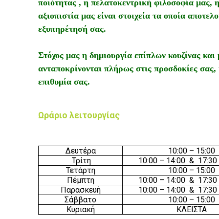
ποιότητας , η πελατοκεντρική φιλοσοφία μας, 
αξιοπιστία μας είναι στοιχεία τα οποία αποτελο
εξυπηρέτησή σας.
Στόχος μας η δημιουργία επίπλων κουζίνας και 
ανταποκρίνονται πλήρως στις προσδοκίες σας,
επιθυμία σας.
Ωράριο λειτουργίας
Δευτέρα
10:00
– 1
5
:0
0
Τρίτη
10:00
– 14
:0
0 & 17
:30
Τετάρτη
10:00
– 1
5
:0
0
Πέμπτη
10:00
– 14
:0
0 & 17
:30
Παρασκευή
10:00
– 14
:0
0 & 17
:30
Σάββατο
10:00
– 1
5
:0
0
Κυριακή
ΚΛΕΙΣΤΑ