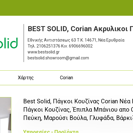
BEST SOLID, Corian Ακρυλικοι 
Εθνικής Αντιστάσεως 63
Τ.Κ. 14671, Νέα Ερυθραία
Τηλ.
2106251376
Κιν.
6906696002
www.bestsolid.gr
bestsolid.showroom@gmail.com
ς
Χάρτης
Corian
Best Solid, Πάγκοι Κουζίνας Corian Νέα
Πάγκοι Κουζίνας, Έπιπλα Μπάνιου απο C
Πεύκη, Μαρούσι Βούλα, Γλυφάδα, Βάρκι
Υπηρεσίες - Προϊόντα