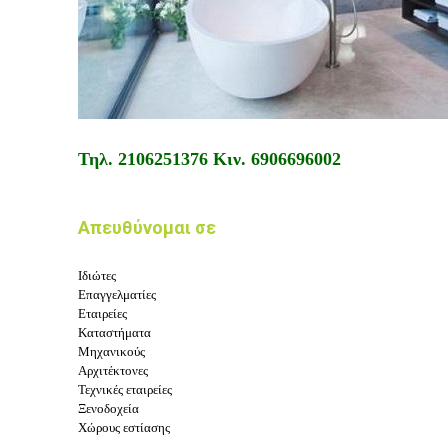
Τηλ.
2106251376
Κιν.
6906696002
Απευθύνομαι σε
Ιδιώτες
Επαγγελματίες
Εταιρείες
Καταστήματα
Μηχανικούς
Αρχιτέκτονες
Τεχνικές εταιρείες
Ξενοδοχεία
Χώρους εστίασης