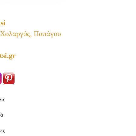
si
 Χολαργός, Παπάγου
si.gr
λα
κά
ες