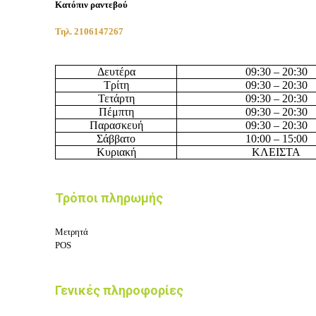
Κατόπιν ραντεβού
Τηλ. 2106147267
Δευτέρα
09:3
0 –
20
:3
0
Τρίτη
09:3
0 –
20
:3
0
Τετάρτη
09:3
0 –
20
:3
0
Πέμπτη
09:3
0 –
20
:3
0
Παρασκευή
09:3
0 –
20
:3
0
Σάββατο
10:
0
0 –
15
:
0
0
Κυριακή
ΚΛΕΙΣΤΑ
Τρόποι πληρωμής
Μετρητά
POS
Γενικές πληροφορίες