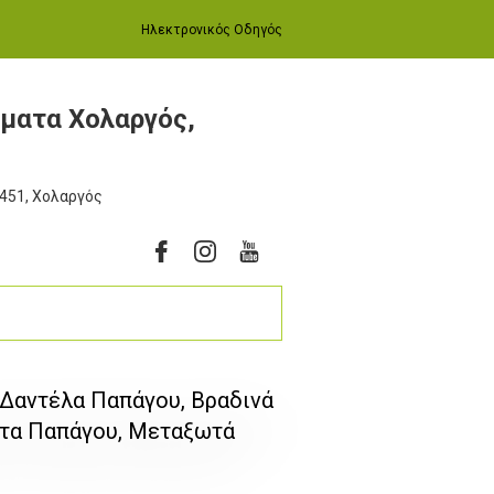
Ηλεκτρονικός Οδηγός
ματα Χολαργός,
5451, Χολαργός
ο Δαντέλα Παπάγου, Βραδινά
ατα Παπάγου, Μεταξωτά