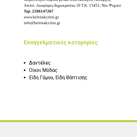
Ατελιέ: Λεωφόρος Δημοκρατίας 10
Τ.Κ. 15451, Νέο Ψυχικό
Τηλ.
2106147267
www.helenakyritsi.gr
info@helenakyritsi.gr
Επαγγελματικές κατηγορίες
Δαντέλες
Οίκοι Μόδας
Είδη Γάμου, Είδη Βάπτισης