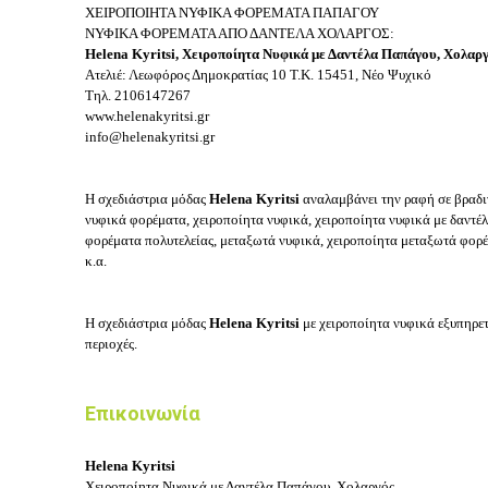
ΧΕΙΡΟΠΟΙΗΤΑ ΝΥΦΙΚΑ ΦΟΡΕΜΑΤΑ ΠΑΠΑΓΟΥ
ΝΥΦΙΚΑ ΦΟΡΕΜΑΤΑ ΑΠΟ ΔΑΝΤΕΛΑ ΧΟΛΑΡΓΟΣ:
Helena Kyritsi, Χειροποίητα Νυφικά με Δαντέλα Παπάγου, Χολαρ
Ατελιέ: Λεωφόρος Δημοκρατίας 10
Τ.Κ. 15451, Νέο Ψυχικό
Τηλ.
2106147267
www.helenakyritsi.gr
info@helenakyritsi.gr
Η σχεδιάστρια μόδας
Helena Kyritsi
αναλαμβάνει την ραφή σε βραδι
νυφικά φορέματα, χειροποίητα νυφικά, χειροποίητα νυφικά με δαντέ
φορέματα πολυτελείας, μεταξωτά νυφικά, χειροποίητα μεταξωτά φορέ
κ.α.
Η σχεδιάστρια μόδας
Helena Kyritsi
με χειροποίητα νυφικά εξυπηρετ
περιοχές.
Επικοινωνία
Helena Kyritsi
Χειροποίητα Νυφικά με Δαντέλα Παπάγου, Χολαργός