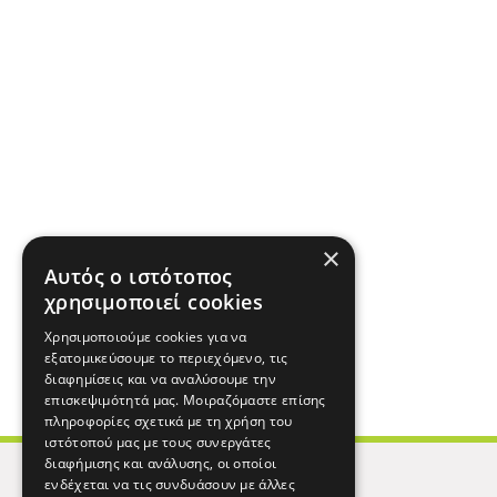
×
Αυτός ο ιστότοπος
χρησιμοποιεί cookies
Χρησιμοποιούμε cookies για να
εξατομικεύσουμε το περιεχόμενο, τις
διαφημίσεις και να αναλύσουμε την
επισκεψιμότητά μας. Μοιραζόμαστε επίσης
πληροφορίες σχετικά με τη χρήση του
ιστότοπού μας με τους συνεργάτες
διαφήμισης και ανάλυσης, οι οποίοι
ενδέχεται να τις συνδυάσουν με άλλες