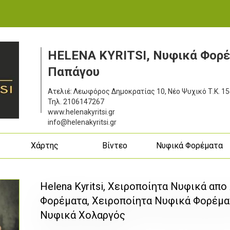
HELENA KYRITSI, Νυφικά Φορέ
Παπάγου
Ατελιέ: Λεωφόρος Δημοκρατίας 10, Νέο Ψυχικό
Τ.Κ. 1
Τηλ.
2106147267
www.helenakyritsi.gr
info@helenakyritsi.gr
ς
Χάρτης
Βίντεο
Νυφικά Φορέματα
Helena Kyritsi, Χειροποίητα Νυφικά απ
Φορέματα, Χειροποίητα Νυφικά Φορέμ
Νυφικά Χολαργός