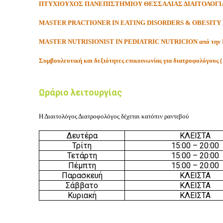
ΠΤΥΧΙΟΥΧΟΣ ΠΑΝΕΠΙΣΤΗΜΙΟΥ ΘΕΣΣΑΛΙΑΣ ΔΙΑΙΤΟΛΟΓΙ
MASTER PRACTIONER IN EATING DISORDERS & OBESITY
MASTER NUTRISIONIST IN PEDIATRIC NUTRICION από την Ε
Συμβουλευτική και δεξιότητες επικοινωνίας για διατροφολόγους
Ωράριο λειτουργίας
Η Διαιτολόγος Διατροφολόγος δέχεται κατόπιν ραντεβού
Δευτέρα
ΚΛΕΙΣΤΑ
Τρίτη
15:
0
0 –
20
:
0
0
Τετάρτη
15:
0
0 –
20
:
0
0
Πέμπτη
15:
0
0 –
20
:
0
0
Παρασκευή
ΚΛΕΙΣΤΑ
Σάββατο
ΚΛΕΙΣΤΑ
Κυριακή
ΚΛΕΙΣΤΑ