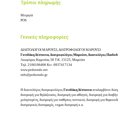
Τρόποι πληρωμής
Μετρητά
POS
Γενικές πληροφορίες
ΔΙΑΙΤΟΛΟΓΟΙ ΜΑΡΟΥΣΙ, ΔΙΑΤΡΟΦΟΛΟΓΟΙ ΜΑΡΟΥΣΙ:
Γονιδάκη Δέσποινα, Διατροφολόγος Μαρούσι, Διαιτολόγος Παιδο
Λεωφόρος Κηφισίας 58
Τ.Κ. 15125, Μαρούσι
Τηλ.
2106106406
Κιν.
6937417134
www.pedoendo.net
info@pedoendo.gr
Η διαιτολόγος διατροφολόγος
Γονιδάκη Δέσποινα
αναλαμβάνει δ
ιατ
διατροφή για θηλάζουσες, διατροφή για αθλητές, διατροφή για διαβήτ
χοληστερίνη, διατροφή για παθήσεις πεπτικού, διατροφή για θυρεοειδ
διατροφικές διαταραχές, vegan διατροφή κ.α.