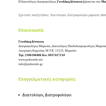
Η διαιτολόγος διατροφολόγος
Γονιδάκη Δέσποινα
βρίσκεται στο
Μα
Σχετικές αναζητήσεις: διαιτολογοι, διατροφολογοι μαρουσι, diait
Επικοινωνία
Γονιδάκη Δέσποινα
Διατροφολόγος Μαρούσι, Διαιτολόγος Παιδοδιατροφολόγος Μαρούσ
Λεωφόρος Κηφισίας 58
Τ.Κ. 15125, Μαρούσι
Τηλ.
2106106406
Κιν.
6937417134
www.pedoendo.net
info@pedoendo.gr
Επαγγελματικές κατηγορίες
Διαιτολόγοι, Διατροφολόγοι