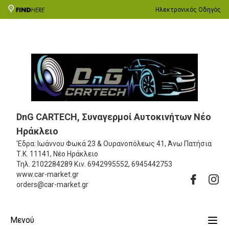
Ηλεκτρονικός Οδηγός
DnG CARTECH, Συναγερμοί Αυτοκινήτων Νέο
Ηράκλειο
'Εδρα: Ιωάννου Φωκά 23 & Ουρανοπόλεως 41, Άνω Πατήσια
Τ.Κ. 11141, Νέο Ηράκλειο
Τηλ.
2102284289
Κιν.
6942995552, 6945442753
www.car-market.gr
orders@car-market.gr
Μενού