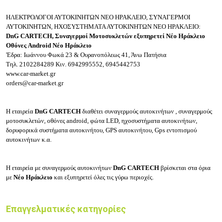
ΗΛΕΚΤΡΟΛΟΓΟΙ ΑΥΤΟΚΙΝΗΤΩΝ ΝΕΟ ΗΡΑΚΛΕΙΟ,
ΣΥΝΑΓΕΡΜΟΙ
ΑΥΤΟΚΙΝΗΤΩΝ, ΗΧΟΣΥΣΤΗΜΑΤΑ ΑΥΤΟΚΙΝΗΤΩΝ ΝΕΟ ΗΡΑΚΛΕΙΟ:
DnG CARTECH,
Συναγερμοί Μοτοσυκλετών εξυπηρετεί Νέο Ηράκλειο
Οθόνες Android Νέο Ηράκλειο
'Εδρα: Ιωάννου Φωκά 23 & Ουρανοπόλεως 41, Άνω Πατήσια
Τηλ.
2102284289
Κιν.
6942995552, 6945442753
www.car-market.gr
orders@car-market.gr
Η εταιρεία
DnG CARTECH
διαθέτει συναγερμούς αυτοκινήτων , συναγερμούς
μοτοσυκλετών, οθόνες android, φώτα LED, ηχοσυστήματα αυτοκινήτων,
δορυφορικά συστήματα αυτοκινήτου, GPS αυτοκινήτου, Gps εντοπισμού
αυτοκινήτων κ.α.
Η εταιρεία με συναγερμούς αυτοκινήτων
DnG CARTECH
βρίσκεται στα όρια
με
Νέο Ηράκλειο
και εξυπηρετεί όλες τις γύρω περιοχές.
Επαγγελματικές κατηγορίες