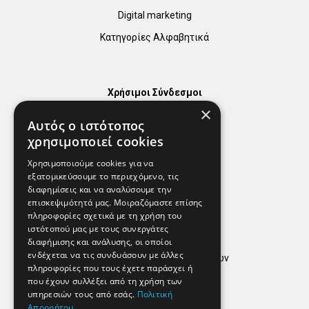
Digital marketing
Κατηγορίες Αλφαβητικά
Χρήσιμοι Σύνδεσμοι
×
Χάρτης
Αυτός ο ιστότοπος
Χρήσιμα Τηλέφωνα
χρησιμοποιεί cookies
Εφημερεύοντα Φαρμακεία
Χρησιμοποιούμε cookies για να
εξατομικεύσουμε το περιεχόμενο, τις
διαφημίσεις και να αναλύσουμε την
επισκεψιμότητά μας. Μοιραζόμαστε επίσης
Απόρρητο
πληροφορίες σχετικά με τη χρήση του
ιστότοπού μας με τους συνεργάτες
Όροι Χρήσης
διαφήμισης και ανάλυσης, οι οποίοι
ενδέχεται να τις συνδυάσουν με άλλες
Πολιτική προστασίας δεδομένων
πληροφορίες που τους έχετε παράσχει ή
Findhere
που έχουν συλλέξει από τη χρήση των
υπηρεσιών τους από εσάς.
Πολιτική
Απορρήτου