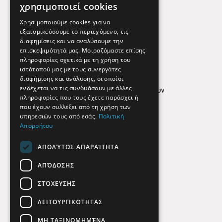
Χρήσιμα Τηλέφωνα
χρησιμοποιεί cookies
Εφημερεύοντα Φαρμακεία
Χρησιμοποιούμε cookies για να
εξατομικεύσουμε το περιεχόμενο, τις
διαφημίσεις και να αναλύσουμε την
επισκεψιμότητά μας. Μοιραζόμαστε επίσης
Απόρρητο
πληροφορίες σχετικά με τη χρήση του
ιστότοπού μας με τους συνεργάτες
Όροι Χρήσης
διαφήμισης και ανάλυσης, οι οποίοι
ενδέχεται να τις συνδυάσουν με άλλες
Πολιτική προστασίας δεδομένων
πληροφορίες που τους έχετε παράσχει ή
Findhere
που έχουν συλλέξει από τη χρήση των
υπηρεσιών τους από εσάς.
Πολιτική
Απορρήτου
Social Media
ΑΠΟΛΎΤΩΣ ΑΠΑΡΑΊΤΗΤΑ
ΑΠΌΔΟΣΗΣ
ΣΤΌΧΕΥΣΗΣ
ΛΕΙΤΟΥΡΓΙΚΌΤΗΤΑΣ
ΜΗ ΤΑΞΙΝΟΜΗΜΈΝΑ