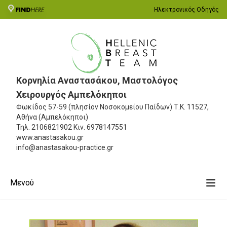
Ηλεκτρονικός Οδηγός
Κορνηλία Αναστασάκου, Μαστολόγος
Χειρουργός Αμπελόκηποι
Φωκίδος 57-59 (πλησίον Νοσοκομείου Παίδων)
Τ.Κ. 11527,
Αθήνα (Αμπελόκηποι)
Τηλ.
2106821902
Κιν.
6978147551
www.anastasakou.gr
info@anastasakou-practice.gr
Μενού