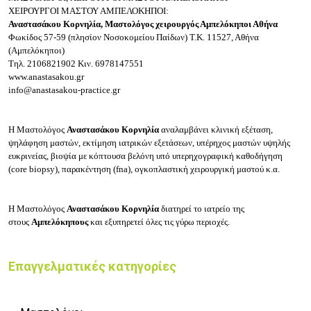
ΧΕΙΡΟΥΡΓΟΙ ΜΑΣΤΟΥ ΑΜΠΕΛΟΚΗΠΟΙ:
Αναστασάκου Κορνηλία,
Μαστολόγος χειρουργός Αμπελόκηποι Αθήνα
Φωκίδος 57-59 (πλησίον Νοσοκομείου Παίδων)
Τ.Κ. 11527, Αθήνα
(Αμπελόκηποι)
Τηλ.
2106821902
Κιν.
6978147551
www.anastasakou.gr
info@anastasakou-practice.gr
Η Μαστολόγος
Αναστασάκου Κορνηλία
αναλαμβάνει κ
λινική εξέταση,
ψηλάφηση μαστών, εκτίμηση ιατρικών εξετάσεων, υπέρηχος μαστών υψηλής
ευκρινείας, βιοψία με κόπτουσα βελόνη υπό υπερηχογραφική καθοδήγηση
(core biopsy), παρακέντηση (fna), ογκοπλαστική χειρουργική μαστού κ.α.
Η Μαστολόγος
Αναστασάκου Κορνηλία
διατηρεί το ιατρείο της
στους
Αμπελόκηπους
και εξυπηρετεί όλες τις γύρω περιοχές.
Επαγγελματικές κατηγορίες