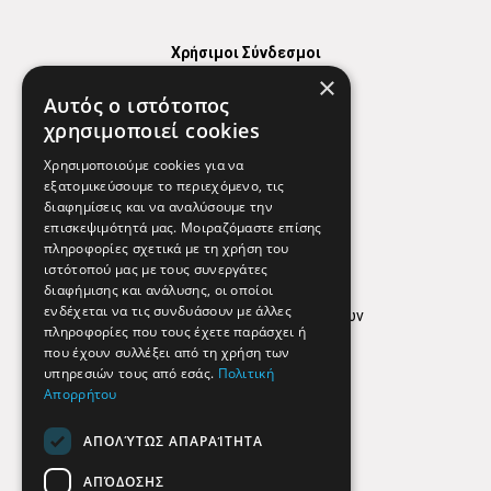
Χρήσιμοι Σύνδεσμοι
×
Χάρτης
Αυτός ο ιστότοπος
Χρήσιμα Τηλέφωνα
χρησιμοποιεί cookies
Εφημερεύοντα Φαρμακεία
Χρησιμοποιούμε cookies για να
εξατομικεύσουμε το περιεχόμενο, τις
διαφημίσεις και να αναλύσουμε την
επισκεψιμότητά μας. Μοιραζόμαστε επίσης
Απόρρητο
πληροφορίες σχετικά με τη χρήση του
ιστότοπού μας με τους συνεργάτες
Όροι Χρήσης
διαφήμισης και ανάλυσης, οι οποίοι
ενδέχεται να τις συνδυάσουν με άλλες
Πολιτική προστασίας δεδομένων
πληροφορίες που τους έχετε παράσχει ή
Findhere
που έχουν συλλέξει από τη χρήση των
υπηρεσιών τους από εσάς.
Πολιτική
Απορρήτου
Social Media
ΑΠΟΛΎΤΩΣ ΑΠΑΡΑΊΤΗΤΑ
ΑΠΌΔΟΣΗΣ