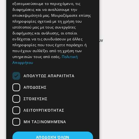
εξατομικεύσουμε το περιεχόμενο, τις
διαφημίσεις και να αναλύσουμε την
επισκεψιμότητά μας. Μοιραζόμαστε επίσης
Απόρρητο
πληροφορίες σχετικά με τη χρήση του
ιστότοπού μας με τους συνεργάτες
Όροι Χρήσης
διαφήμισης και ανάλυσης, οι οποίοι
ενδέχεται να τις συνδυάσουν με άλλες
Πολιτική προστασίας δεδομένων
πληροφορίες που τους έχετε παράσχει ή
Findhere
που έχουν συλλέξει από τη χρήση των
υπηρεσιών τους από εσάς.
Πολιτική
Απορρήτου
Social Media
ΑΠΟΛΎΤΩΣ ΑΠΑΡΑΊΤΗΤΑ
ΑΠΌΔΟΣΗΣ
ΣΤΌΧΕΥΣΗΣ
ΛΕΙΤΟΥΡΓΙΚΌΤΗΤΑΣ
ΜΗ ΤΑΞΙΝΟΜΗΜΈΝΑ
ΑΠΟΔΟΧΉ ΌΛΩΝ