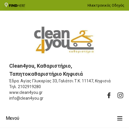
Ηλεκτρονικός Οδηγός
Clean4you, Καθαριστήριο,
Ταπητοκαθαριστήριο Κηφισιά
Έδρα: Αγίας Γλυκερίας 33, Γαλάτσι
Τ.Κ. 11147, Κηφισιά
Τηλ.
2102919280
www.clean4you.gr
info@clean4you.gr
Μενού