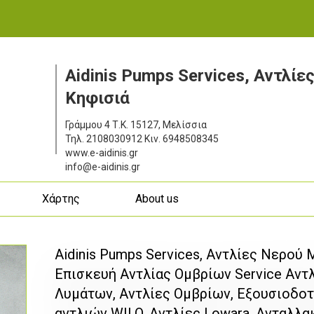
Aidinis Pumps Services, Αντλίε
Κηφισιά
Γράμμου 4
Τ.Κ. 15127, Μελίσσια
Τηλ.
2108030912
Κιν.
6948508345
www.e-aidinis.gr
info@e-aidinis.gr
ς
Χάρτης
About us
Aidinis Pumps Services, Αντλίες Νερού 
Επισκευή Αντλίας Ομβρίων Service Αντλ
Λυμάτων, Αντλίες Ομβρίων, Εξουσιοδοτ
αντλιών WILO, Αντλίες Lowara, Ανταλλα