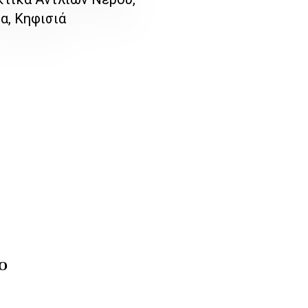
α, Κηφισιά
LO