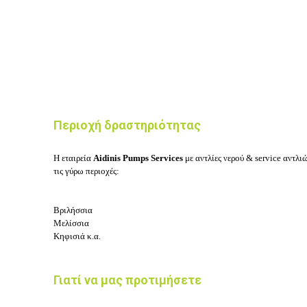
Περιοχή δραστηριότητας
Η εταιρεία
Aidinis Pumps Services
με αντλίες νερού & service αντλι
τις γύρω περιοχές:
Βριλήσσια
Μελίσσια
Κηφισιά κ.α.
Γιατί να μας προτιμήσετε