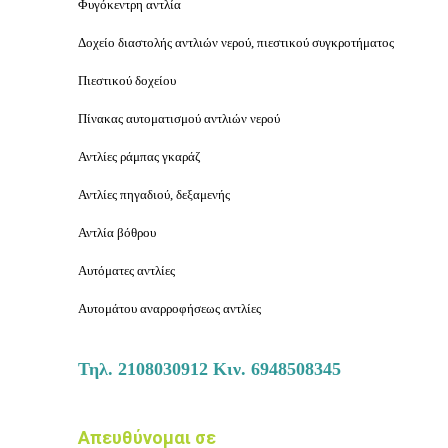
Φυγόκεντρη αντλία
Δοχείο διαστολής αντλιών νερού, πιεστικού συγκροτήματος
Πιεστικού δοχείου
Πίνακας αυτοματισμού αντλιών νερού
Αντλίες ράμπας γκαράζ
Αντλίες πηγαδιού, δεξαμενής
Αντλία βόθρου
Αυτόματες αντλίες
Αυτομάτου αναρροφήσεως αντλίες
Τηλ.
2108030912
Κιν.
6948508345
Απευθύνομαι σε