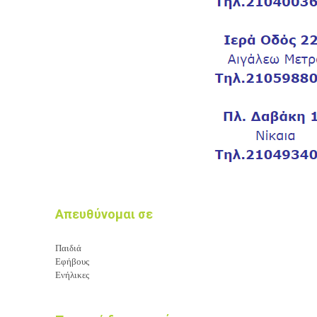
Απευθύνομαι σε
Παιδιά
Εφήβους
Ενήλικες