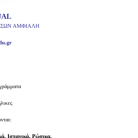
UAL
ΣΣΩΝ ΑΜΦΙΑΛΗ
du.gr
γράμματα
ήλικες
ονται:
κά, Ισπανικά, Ρώσικα,