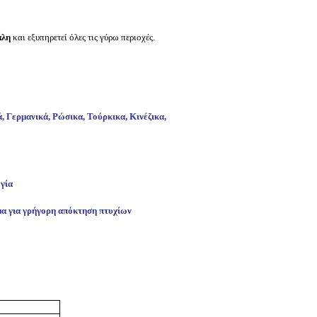
άλη
και εξυπηρετεί όλες τις γύρω περιοχές.
ά, Γερμανικά, Ρώσικα, Τούρκικα, Κινέζικα,
ογία
μα για γρήγορη απόκτηση πτυχίων