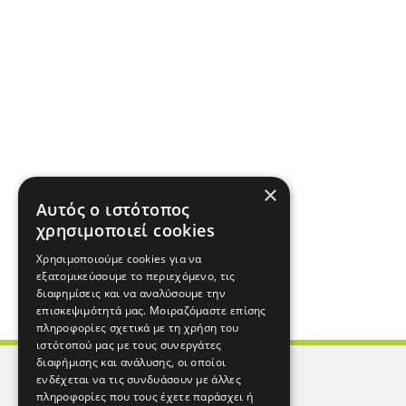
×
Αυτός ο ιστότοπος
χρησιμοποιεί cookies
Χρησιμοποιούμε cookies για να
εξατομικεύσουμε το περιεχόμενο, τις
διαφημίσεις και να αναλύσουμε την
επισκεψιμότητά μας. Μοιραζόμαστε επίσης
πληροφορίες σχετικά με τη χρήση του
ιστότοπού μας με τους συνεργάτες
διαφήμισης και ανάλυσης, οι οποίοι
ενδέχεται να τις συνδυάσουν με άλλες
πληροφορίες που τους έχετε παράσχει ή