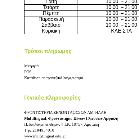
Τρίτη
10
:
0
0
–
21
:00
Τετάρτη
10
:
0
0
–
21
:00
Πέμπτη
10
:
0
0
–
21
:00
Παρασκευή
10
:
0
0
–
21
:00
Σάββατο
10
:
0
0
–
21
:00
Κυριακή
ΚΛΕΙΣΤΑ
Τρόποι πληρωμής
Μετρητά
POS
Κατάθεση σε τραπεζικό λογαριασμό
Γενικές πληροφορίες
ΦΡΟΝΤΙΣΤΗΡΙΑ ΞΕΝΩΝ ΓΛΩΣΣΩΝ ΑΜΦΙΑΛΗ:
Multilingual, Φροντιστήριο Ξένων Γλωσσών Αμφιάλη
Π.Τσαλδάρη & Θήρας 4
Τ.Κ. 18757, Αμφιάλη
Τηλ.
2104934010
www.multilingual.edu.gr