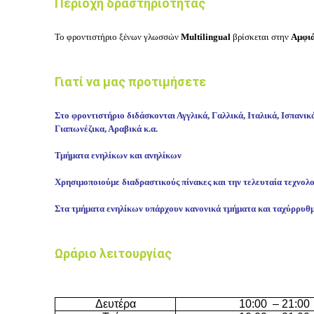
Περιοχή δραστηριότητας
Το φροντιστήριο ξένων γλωσσών
Multilingual
βρίσκεται στην
Αμφι
Γιατί να μας προτιμήσετε
Στο φροντιστήριο διδάσκονται Αγγλικά, Γαλλικά, Ιταλικά, Ισπανικ
Γιαπωνέζικα, Αραβικά κ.α.
Τμήματα ενηλίκων και ανηλίκων
Χρησιμοποιούμε διαδραστικούς πίνακες και την τελευταία τεχνολ
Στα τμήματα ενηλίκων υπάρχουν κανονικά τμήματα και ταχύρρυθ
Ωράριο λειτουργίας
Δευτέρα
10
:
0
0
–
21
:00