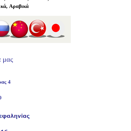
ικά, Αραβικά
α μας
ας 4
0