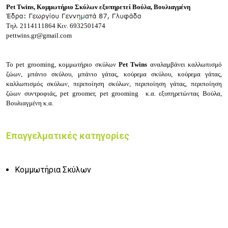
Pet Twins, Κομμωτήριο Σκύλων εξυπηρετεί Βούλα, Βουλιαγμένη
Τηλ.
2114111864
Κιν.
6932501474
pettwins.gr@gmail.com
Το pet grooming, κομμωτήριο σκύλων
Pet Twins
αναλαμβάνει καλλωπισμό
ζώων, μπάνιο σκύλου, μπάνιο γάτας, κούρεμα σκύλου, κούρεμα γάτας,
καλλωπισμός σκύλων, περιποίηση σκύλων, περιποίηση γάτας, περιποίηση
ζώων συντροφιάς, pet groomer, pet grooming κ.α. εξυπηρετώντας Βούλα,
Βουλιαγμένη κ.α.
Επαγγελματικές κατηγορίες
Κομμωτήρια Σκύλων