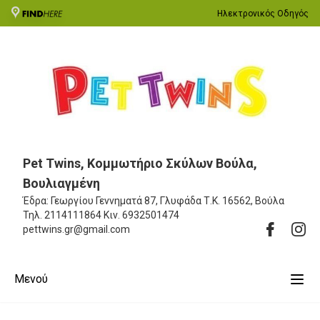
Ηλεκτρονικός Οδηγός
Pet Twins, Κομμωτήριο Σκύλων Βούλα,
Βουλιαγμένη
Έδρα: Γεωργίου Γεννηματά 87, Γλυφάδα
Τ.Κ. 16562, Βούλα
Τηλ.
2114111864
Κιν.
6932501474
pettwins.gr@gmail.com
Μενού