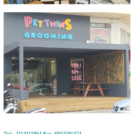
Τηλ.
2114111864
Κιν.
6932501474