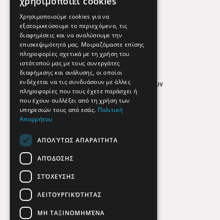
χρησιμοποιεί cookies
Εφημερεύοντα Φαρμακεία
Χρησιμοποιούμε cookies για να
εξατομικεύσουμε το περιεχόμενο, τις
διαφημίσεις και να αναλύσουμε την
επισκεψιμότητά μας. Μοιραζόμαστε επίσης
Απόρρητο
πληροφορίες σχετικά με τη χρήση του
ιστότοπού μας με τους συνεργάτες
Όροι Χρήσης
διαφήμισης και ανάλυσης, οι οποίοι
ενδέχεται να τις συνδυάσουν με άλλες
Πολιτική προστασίας δεδομένων
πληροφορίες που τους έχετε παράσχει ή
Findhere
που έχουν συλλέξει από τη χρήση των
υπηρεσιών τους από εσάς.
Πολιτική
Απορρήτου
Social Media
ΑΠΟΛΎΤΩΣ ΑΠΑΡΑΊΤΗΤΑ
ΑΠΌΔΟΣΗΣ
ΣΤΌΧΕΥΣΗΣ
ΛΕΙΤΟΥΡΓΙΚΌΤΗΤΑΣ
ΜΗ ΤΑΞΙΝΟΜΗΜΈΝΑ