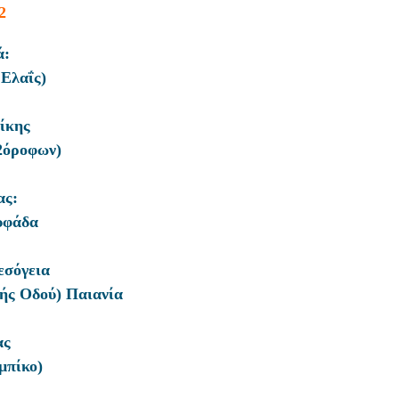
2
ά:
Ελαΐς)
ίκης
2όροφων)
ας:
υφάδα
εσόγεια
ής Οδού) Παιανία
ας
μπίκο)