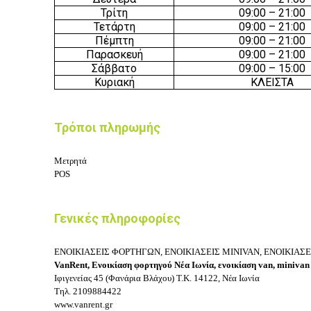
Τρίτη
09
:0
0
– 21:
00
Τετάρτη
09
:0
0
– 21:
00
Πέμπτη
09
:0
0
– 21:
00
Παρασκευή
09
:0
0
– 21:
00
Σάββατο
09
:0
0
–
15
:
00
Κυριακή
ΚΛΕΙΣΤΑ
Τρόποι πληρωμής
Μετρητά
POS
Γενικές πληροφορίες
ΕΝΟΙΚΙΑΣΕΙΣ ΦΟΡΤΗΓΩΝ, ΕΝΟΙΚΙΑΣΕΙΣ MINIVAN, ΕΝΟΙΚΙΑΣΕΙ
VanRent, Ενοικίαση φορτηγού Νέα Ιωνία, ενοικίαση van, minivan
Ιφιγενείας 45 (Φανάρια Βλάχου)
Τ.Κ. 14122, Νέα Ιωνία
Τηλ.
2109884422
www.vanrent.gr