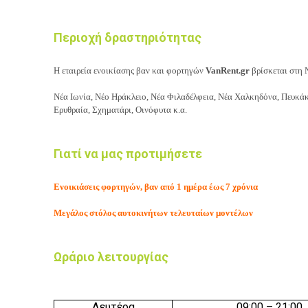
Περιοχή δραστηριότητας
Η εταιρεία
ενοικίασης βαν και φορτηγών
VanRent.gr
βρίσκεται στη Ν
Νέα Ιωνία,
Νέο Ηράκλειο, Νέα Φιλαδέλφεια, Νέα Χαλκηδόνα, Πευκάκ
Ερυθραία,
Σχηματάρι,
Οινόφυτα κ.α.
Γιατί να μας προτιμήσετε
Ενοικιάσεις φορτηγών, βαν από 1 ημέρα έως 7 χρόνια
Μεγάλος στόλος αυτοκινήτων τελευταίων μοντέλων
Ωράριο λειτουργίας
Δευτέρα
09
:0
0
– 21:
00