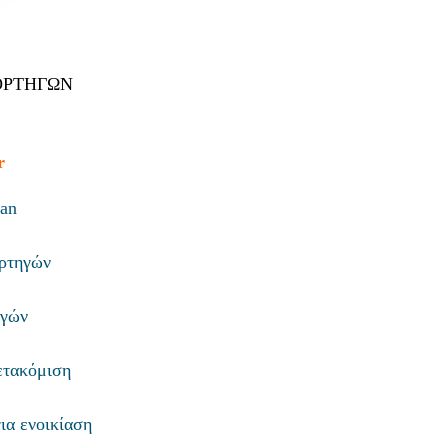
T
ΟΡΤΗΓΩΝ
r
van
ορτηγών
ηγών
μετακόμιση
ια ενοικίαση