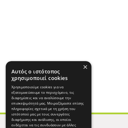
×
Αυτός ο ιστότοπος
χρησιμοποιεί cookies
Χρησιμοποιούμε cookies για να
εξατομικεύσουμε το περιεχόμενο, τις
διαφημίσεις και να αναλύσουμε την
επισκεψιμότητά μας. Μοιραζόμαστε επίσης
πληροφορίες σχετικά με τη χρήση του
ιστότοπού μας με τους συνεργάτες
διαφήμισης και ανάλυσης, οι οποίοι
ενδέχεται να τις συνδυάσουν με άλλες