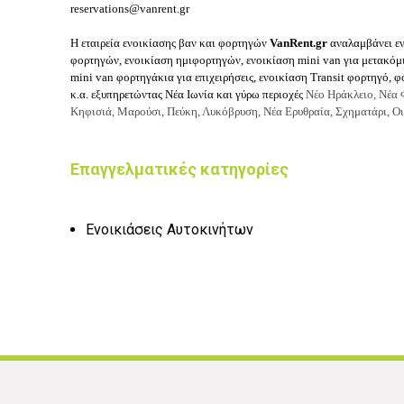
reservations@vanrent.gr
Η εταιρεία ενοικίασης βαν και φορτηγών
VanRent.gr
αναλαμβάνει εν
φορτηγών, ενοικίαση ημιφορτηγών, ενοικίαση mini van για μετακόμι
mini van φορτηγάκια για επιχειρήσεις, ενοικίαση Transit φορτηγό, φ
κ.α. εξυπηρετώντας Νέα Ιωνία και γύρω περιοχές
Νέο Ηράκλειο, Νέα 
Κηφισιά, Μαρούσι, Πεύκη, Λυκόβρυση, Νέα Ερυθραία,
Σχηματάρι,
Οι
Επαγγελματικές κατηγορίες
Ενοικιάσεις Αυτοκινήτων