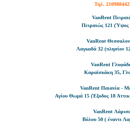
Τηλ.
210988442
VanRent Πειραι
Πειραιώς 121 (Ύψος 
VanRent Θεσσαλον
Λαγκαδά 32 (πλησίον 1
VanRent Γλυφάδ
Καραϊσκάκη 35, Γλ
VanRent Παιανία - Μ
Αγίου Θωμά 15 (Έξοδος 18 Αττικ
VanRent Λάρισ
Βόλου 50 (
έναντι Λα