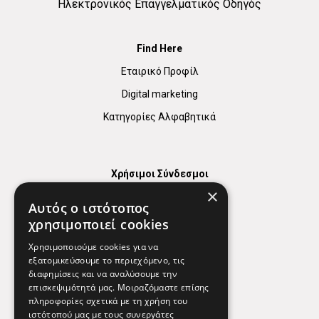
Ηλεκτρονικός Επαγγελματικός Οδηγός
Find Here
Εταιρικό Προφίλ
Digital marketing
Κατηγορίες Αλφαβητικά
Χρήσιμοι Σύνδεσμοι
×
Χάρτης
Αυτός ο ιστότοπος
Χρήσιμα Τηλέφωνα
χρησιμοποιεί cookies
Εφημερεύοντα Φαρμακεία
Χρησιμοποιούμε cookies για να
εξατομικεύσουμε το περιεχόμενο, τις
διαφημίσεις και να αναλύσουμε την
επισκεψιμότητά μας. Μοιραζόμαστε επίσης
Απόρρητο
πληροφορίες σχετικά με τη χρήση του
ιστότοπού μας με τους συνεργάτες