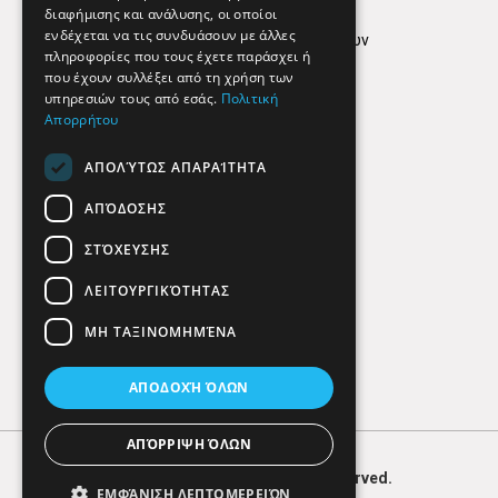
Όροι Χρήσης
διαφήμισης και ανάλυσης, οι οποίοι
ενδέχεται να τις συνδυάσουν με άλλες
Πολιτική προστασίας δεδομένων
πληροφορίες που τους έχετε παράσχει ή
Findhere
που έχουν συλλέξει από τη χρήση των
υπηρεσιών τους από εσάς.
Πολιτική
Απορρήτου
Social Media
ΑΠΟΛΎΤΩΣ ΑΠΑΡΑΊΤΗΤΑ
ΑΠΌΔΟΣΗΣ
ΣΤΌΧΕΥΣΗΣ
ΛΕΙΤΟΥΡΓΙΚΌΤΗΤΑΣ
ΜΗ ΤΑΞΙΝΟΜΗΜΈΝΑ
ΑΠΟΔΟΧΉ ΌΛΩΝ
ΑΠΌΡΡΙΨΗ ΌΛΩΝ
© 2026
FIND
HERE. All Rights Reserved.
ΕΜΦΆΝΙΣΗ ΛΕΠΤΟΜΕΡΕΙΏΝ