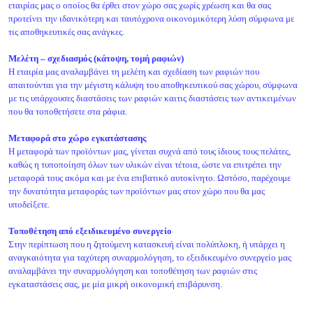
εταιρίας μας ο οποίος θα έρθει στον χώρο σας χωρίς χρέωση και θα σας
προτείνει την ιδανικότερη και ταυτόχρονα οικονομικότερη λύση σύμφωνα με
τις αποθηκευτικές σας ανάγκες.
Μελέτη – σχεδιασμός (κάτοψη, τομή ραφιών)
Η εταιρία μας αναλαμβάνει τη μελέτη και σχεδίαση των ραφιών που
απαιτούνται για την μέγιστη κάλυψη του αποθηκευτικού σας χώρου, σύμφωνα
με τις υπάρχουσες διαστάσεις των ραφιών καιτις διαστάσεις των αντικειμένων
που θα τοποθετήσετε στα ράφια.
Μεταφορά στο χώρο εγκατάστασης
Η μεταφορά των προϊόντων μας, γίνεται συχνά από τους ίδιους τους πελάτες,
καθώς η τυποποίηση όλων των υλικών είναι τέτοια, ώστε να επιτρέπει την
μεταφορά τους ακόμα και με ένα επιβατικό αυτοκίνητο. Ωστόσο, παρέχουμε
την δυνατότητα μεταφοράς των προϊόντων μας στον χώρο που θα μας
υποδείξετε.
Τοποθέτηση από εξειδικευμένο συνεργείο
Στην περίπτωση που η ζητούμενη κατασκευή είναι πολύπλοκη, ή υπάρχει η
αναγκαιότητα για ταχύτερη συναρμολόγηση, το εξειδικευμένο συνεργείο μας
αναλαμβάνει την συναρμολόγηση και τοποθέτηση των ραφιών στις
εγκαταστάσεις σας, με μία μικρή οικονομική επιβάρυνση.