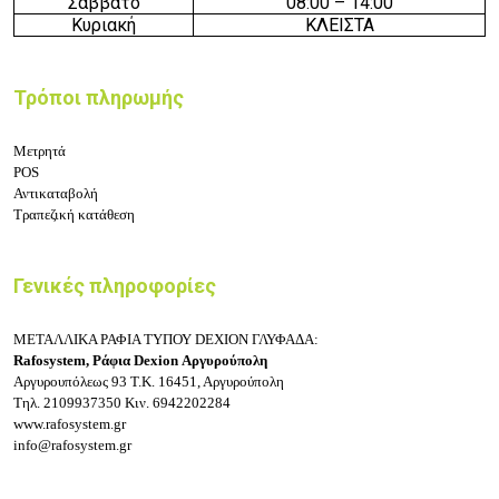
Σάββατο
08:
0
0 – 14
:
0
0
Κυριακή
ΚΛΕΙΣΤΑ
Τρόποι πληρωμής
Μετρητά
POS
Αντικαταβολή
Τραπεζική κατάθεση
Γενικές πληροφορίες
ΜΕΤΑΛΛΙΚΑ ΡΑΦΙΑ ΤΥΠΟΥ DEXION ΓΛΥΦΑΔΑ:
Rafosystem, Ράφια Dexion Αργυρούπολη
Αργυρουπόλεως 93
Τ.Κ. 16451, Αργυρούπολη
Τηλ.
2109937350
Κιν.
6942202284
www.rafosystem.gr
info@rafosystem.gr