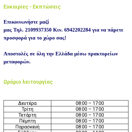
Ευκαιρίες - Εκπτώσεις
Επικοινωνήστε μαζί
μας
Τηλ.
2109937350
Κιν.
6942202284
για να πάρετε
προσφορά για το χώρο σας!
Αποστολές σε όλη την Ελλάδα μέσω πρακτορείων
μεταφορών.
Ωράριο λειτουργίας
Δευτέρα
08:
0
0 – 17
:
0
0
Τρίτη
08:
0
0 – 17
:
0
0
Τετάρτη
08:
0
0 – 17
:
0
0
Πέμπτη
08:
0
0 – 17
:
0
0
Παρασκευή
08:
0
0 – 17
:
0
0