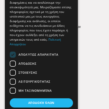
διαφημίσεις και να αναλύσουμε την
επισκεψιμότητά μας. Μοιραζόμαστε επίσης
Απόρρητο
πληροφορίες σχετικά με τη χρήση του
ιστότοπού μας με τους συνεργάτες
Όροι Χρήσης
διαφήμισης και ανάλυσης, οι οποίοι
ενδέχεται να τις συνδυάσουν με άλλες
Πολιτική προστασίας δεδομένων
πληροφορίες που τους έχετε παράσχει ή
Findhere
που έχουν συλλέξει από τη χρήση των
υπηρεσιών τους από εσάς.
Πολιτική
Απορρήτου
Social Media
ΑΠΟΛΎΤΩΣ ΑΠΑΡΑΊΤΗΤΑ
ΑΠΌΔΟΣΗΣ
ΣΤΌΧΕΥΣΗΣ
ΛΕΙΤΟΥΡΓΙΚΌΤΗΤΑΣ
ΜΗ ΤΑΞΙΝΟΜΗΜΈΝΑ
ΑΠΟΔΟΧΉ ΌΛΩΝ