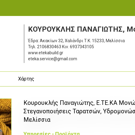
ΚΟΥΡΟΥΚΛΗΣ ΠΑΝΑΓΙΩΤΗΣ, Μο
Έδρα: Ακακίων 32, Χαλάνδρι
Τ.Κ. 15233, Μελίσσια
Τηλ.
2106830463
Κιν.
6937343105
www.etekabuild.gr
eteka.service@gmail.com
ς
Χάρτης
Κουρουκλής Παναγιώτης, Ε.ΤΕ.ΚΑ Μονώ
Στεγανοποιήσεις Ταρατσών, Υδρομονώ
Μελίσσια
Υπηρεσίες - Προϊόντα