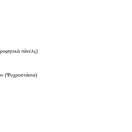
ροφητικά πάνελς)
ν (Ψυχροστάσια)