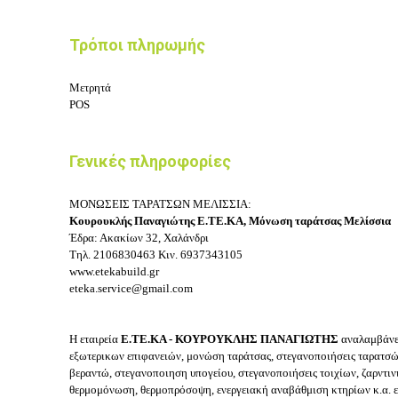
Τρόποι πληρωμής
Μετρητά
POS
Γενικές πληροφορίες
ΜΟΝΩΣΕΙΣ ΤΑΡΑΤΣΩΝ ΜΕΛΙΣΣΙΑ:
Κουρουκλής Παναγιώτης Ε.ΤΕ.ΚΑ, Μόνωση ταράτσας Μελίσσια
Έδρα: Ακακίων 32, Χαλάνδρι
Τηλ.
2106830463
Κιν.
6937343105
www.etekabuild.gr
eteka.service@gmail.com
Η εταιρεία
Ε.ΤΕ.ΚΑ - ΚΟΥΡΟΥΚΛΗΣ ΠΑΝΑΓΙΩΤΗΣ
αναλαμβάνε
εξωτερικων επιφανειών, μονώση ταράτσας, στεγανοποιήσεις ταρατσώ
βεραντώ, στεγανοποιηση υπογείου, στεγανοποιήσεις τοιχίων, ζαρντι
θερμομόνωση, θερμοπρόσοψη, ενεργειακή αναβάθμιση κτηρίων κ.α. ε