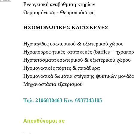
Ενεργειακή αναβάθμιση κτηρίων
Θερμομόνωση - Θερμοπρόσοψη
ΗΧΟΜΟΝΩΤΙΚΕΣ ΚΑΤΑΣΚΕΥΕΣ
Ηχοπαγίδες εσωτερικού & εξωτερικού χώρου
Ηχοαπορροφητικές κατασκευές (baffles – ηχοαπορ
Ηχοπετάσματα εσωτερικού & εξωτερικού χώρου
Ηχομονωτικές πόρτες & παράθυρα
Ηχομονωτικά δωμάτια στέγασης ψυκτικών μονάδω
Μηχανοστάσια εξαερισμού
Τηλ.
2106830463
Κιν.
6937343105
Απευθύνομαι σε